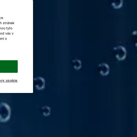
ce
h stránek
ohou tyto
 od vás v
ení o
ory cookie