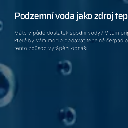
03
04
Podzemní voda jako zdroj tep
05
Máte v půdě dostatek spodní vody? V tom přípa
které by vám mohlo dodávat tepelné čerpadlo
tento způsob vytápění obnáší.