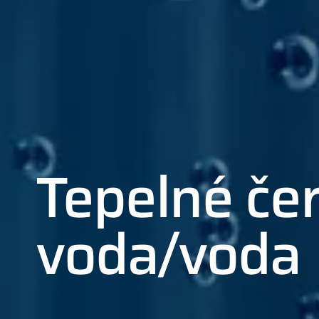
Tepelné če
voda/voda
01
02