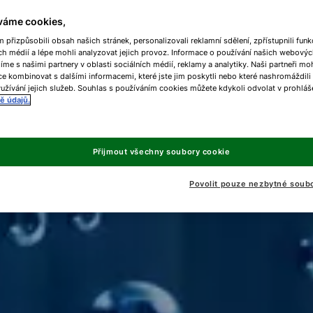
váme cookies,
přizpůsobili obsah našich stránek, personalizovali reklamní sdělení, zpřístupnili funk
ch médií a lépe mohli analyzovat jejich provoz. Informace o používání našich webovýc
líme s našimi partnery v oblasti sociálních médií, reklamy a analytiky. Naši partneři m
e kombinovat s dalšími informacemi, které jste jim poskytli nebo které nashromáždili
užívání jejich služeb. Souhlas s používáním cookies můžete kdykoli odvolat v prohláš
ě údajů.
Přijmout všechny soubory cookie
Povolit pouze nezbytné soub