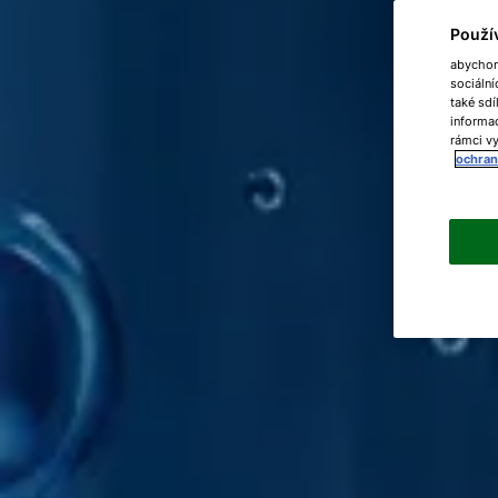
Použí
abychom 
sociální
také sdí
informac
rámci vy
ochran