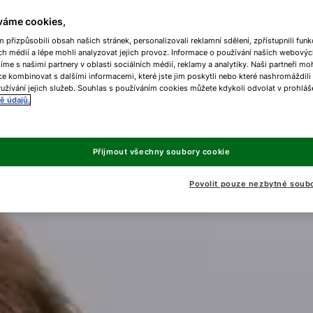
váme cookies,
přizpůsobili obsah našich stránek, personalizovali reklamní sdělení, zpřístupnili funk
ch médií a lépe mohli analyzovat jejich provoz. Informace o používání našich webovýc
líme s našimi partnery v oblasti sociálních médií, reklamy a analytiky. Naši partneři m
e kombinovat s dalšími informacemi, které jste jim poskytli nebo které nashromáždili
užívání jejich služeb. Souhlas s používáním cookies můžete kdykoli odvolat v prohláš
ě údajů.
Přijmout všechny soubory cookie
Povolit pouze nezbytné soub