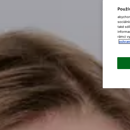
Použí
abychom 
sociální
také sdí
informac
rámci vy
ochran