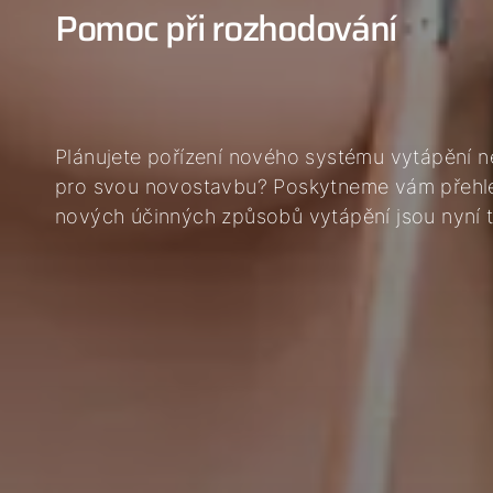
Pomoc při rozhodování
Plánujete pořízení nového systému vytápění n
pro svou novostavbu? Poskytneme vám přehled
nových účinných způsobů vytápění jsou nyní t