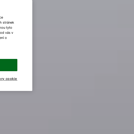
ce
h stránek
ohou tyto
 od vás v
ení o
ory cookie