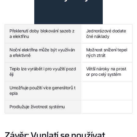
Překlenutí doby blokování sazeb z
Jednorázové dodate
a elektřinu
čné náklady
Noční elektřina může být využíván
Možnost snížení tepel
a efektivně
ných ztrát
Teplo lze vyrábět i pro využití pozd
Větší nároky na prost
ěji
or pro celý systém
Umožňuje použití více generátorů t
epla
Prodlužuje životnost systému
Závěr: Vyplatí se používat