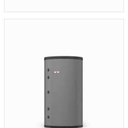
Kontaktní formulář
Kontakty a pobočky
Vyhledejte servisního technika
Důležité odkazy
Obchodní tým
Kariéra
5letá záruka
Dotace