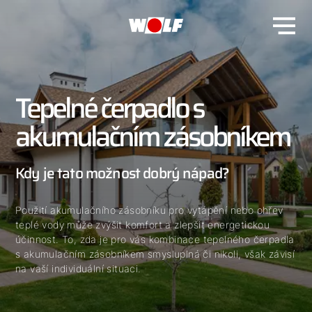
Tepelné čerpadlo s
akumulačním zásobníkem
Kdy je tato možnost dobrý nápad?
Použití akumulačního zásobníku pro vytápění nebo ohřev
teplé vody může zvýšit komfort a zlepšit energetickou
účinnost. To, zda je pro vás kombinace tepelného čerpadla
s akumulačním zásobníkem smysluplná či nikoli, však závisí
na vaší individuální situaci.