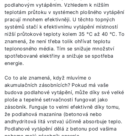
podlahovým vytápěním. Vzhledem k nižším
teplotám průtoku v systémech plošného vytápění
pracují mnohem efektivněji. U těchto topných
systémů stačí k efektivnímu vytápění místností
nižší průtokové teploty kolem 35 °C až 40 °C. To
znamená, že není třeba tolik ohřívat teplotu
teplonosného média. Tím se snižuje množství
spotřebované elektřiny a snižuje se spotřeba
energie.
Co to ale znamená, když mluvíme o
akumulačních zásobnících? Pokud má vaše
budova podlahové vytápění, může díky své velké
ploše a tepelné setrvačnosti fungovat jako
zásobník. Funguje to velmi efektivně díky tomu,
že podlahová mazanina (betonová nebo
andhydritová litá vrstva) účinně absorbuje teplo.
Podlahové vytápění dělá z betonu pod vašima