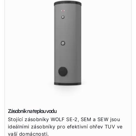
Zásobník na teplou vodu
Dobrý den!
Stojící zásobníky WOLF SE-2, SEM a SEW jsou
ideálními zásobníky pro efektivní ohřev TUV ve
Jak vám můžeme pomoct?
vaší domácnosti.