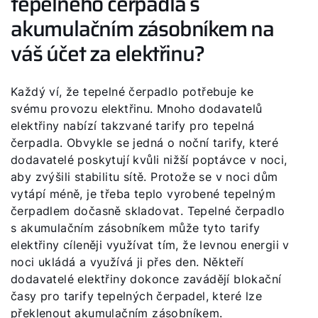
tepelného čerpadla s
akumulačním zásobníkem na
váš účet za elektřinu?
Každý ví, že tepelné čerpadlo potřebuje ke
svému provozu elektřinu. Mnoho dodavatelů
elektřiny nabízí takzvané tarify pro tepelná
čerpadla. Obvykle se jedná o noční tarify, které
dodavatelé poskytují kvůli nižší poptávce v noci,
aby zvýšili stabilitu sítě. Protože se v noci dům
vytápí méně, je třeba teplo vyrobené tepelným
čerpadlem dočasně skladovat. Tepelné čerpadlo
s akumulačním zásobníkem může tyto tarify
elektřiny cíleněji využívat tím, že levnou energii v
noci ukládá a využívá ji přes den. Někteří
dodavatelé elektřiny dokonce zavádějí blokační
časy pro tarify tepelných čerpadel, které lze
překlenout akumulačním zásobníkem.