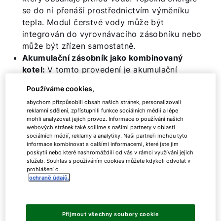
se do ní přenáší prostřednictvím výměníku
tepla. Modul čerstvé vody může být
integrován do vyrovnávacího zásobníku nebo
může být zřízen samostatně.
Akumulační zásobník jako kombinovaný
kotel:
V tomto provedení je akumulační
zásobník vybaven dvěma oddělenými
Používáme cookies,
zásobníky pro topnou vodu a pitnou vodu ve
abychom přizpůsobili obsah našich stránek, personalizovali
stejném tělese. To znamená, že pro instalaci
reklamní sdělení, zpřístupnili funkce sociálních médií a lépe
je zapotřebí méně místa, ale k dispozici je
mohli analyzovat jejich provoz. Informace o používání našich
webových stránek také sdílíme s našimi partnery v oblasti
také menší kapacita.
sociálních médií, reklamy a analytiky. Naši partneři mohou tyto
informace kombinovat s dalšími informacemi, které jste jim
poskytli nebo které nashromáždili od vás v rámci využívání jejich
Zásobníky WOLF
služeb. Souhlas s používáním cookies můžete kdykoli odvolat v
prohlášení o
ochraně údajů.
Stojí za zmínku, že pojem zásobník TUV se někdy
používá jako obecné označení pro zásobník teplé
Přijmout všechny soubory cookie
vody, i když některé typy jsou vhodné pouze pro