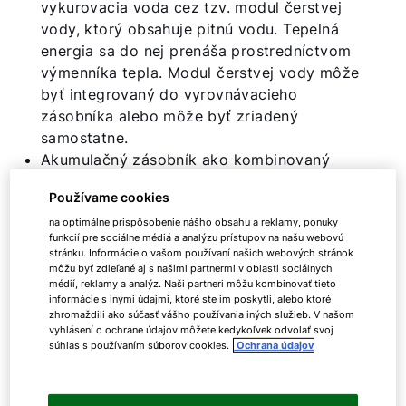
vykurovacia voda cez tzv. modul čerstvej
vody, ktorý obsahuje pitnú vodu. Tepelná
energia sa do nej prenáša prostredníctvom
výmenníka tepla. Modul čerstvej vody môže
byť integrovaný do vyrovnávacieho
zásobníka alebo môže byť zriadený
samostatne.
Akumulačný zásobník ako kombinovaný
kotol: V tomto prevedení je akumulačný
Používame cookies
zásobník vybavený dvoma oddelenými
na optimálne prispôsobenie nášho obsahu a reklamy, ponuky
zásobníkmi pre vykurovaciu vodu a pitnú
funkcií pre sociálne médiá a analýzu prístupov na našu webovú
vodu v rovnakom telese. To znamená, že na
stránku. Informácie o vašom používaní našich webových stránok
inštaláciu je potrebné menej miesta, ale k
môžu byť zdieľané aj s našimi partnermi v oblasti sociálnych
médií, reklamy a analýz. Naši partneri môžu kombinovať tieto
dispozícii je aj menšia kapacita.
informácie s inými údajmi, ktoré ste im poskytli, alebo ktoré
zhromaždili ako súčasť vášho používania iných služieb. V našom
vyhlásení o ochrane údajov môžete kedykoľvek odvolať svoj
Zásobníky WOLF
súhlas s používaním súborov cookies.
Ochrana údajov