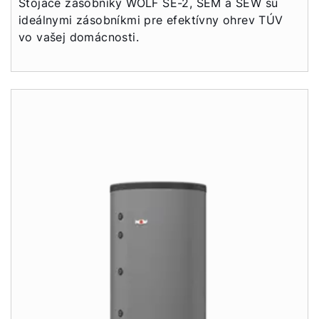
Stojace zásobníky WOLF SE-2, SEM a SEW sú
Dobrý deň!
ideálnymi zásobníkmi pre efektívny ohrev TÚV
vo vašej domácnosti.
Ako vám môžeme pomôcť?
Kontaktný formulár
Kontakty
Nájdite si odborníka
Dôležité odkazy
Obchodný tím
Kariéra
5-ročná záruka