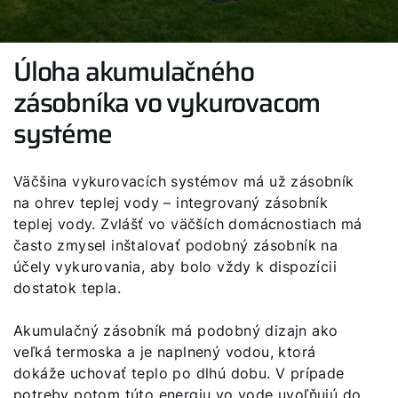
Úloha akumulačného
zásobníka vo vykurovacom
systéme
Väčšina vykurovacích systémov má už zásobník
na ohrev teplej vody – integrovaný zásobník
teplej vody. Zvlášť vo väčších domácnostiach má
často zmysel inštalovať podobný zásobník na
účely vykurovania, aby bolo vždy k dispozícii
dostatok tepla.
Akumulačný zásobník má podobný dizajn ako
veľká termoska a je naplnený vodou, ktorá
dokáže uchovať teplo po dlhú dobu. V prípade
potreby potom túto energiu vo vode uvoľňujú do