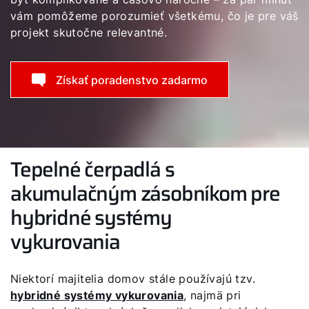
vám pomôžeme porozumieť všetkému, čo je pre váš
projekt skutočne relevantné.
Získať poradenstvo zadarmo
Tepelné čerpadlá s
akumulačným zásobníkom pre
hybridné systémy
vykurovania
Niektorí majitelia domov stále používajú tzv.
hybridné systémy vykurovania
, najmä pri