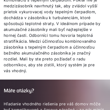
kombináciu s tepelným čerpadlom. Pokiaľ nie je
medzizásobník navrhnutý tak, aby zvládol vyšší
prietok vykurovacej vody tepelným čerpadlom,
dochádza v zásobníku k turbulenciám, ktoré
spôsobujú teplotné straty. V ideálnom prípade by
akumulačné zásobníky mali byť najteplejšie v
hornej časti. Odborníci tomu hovoria teplotná
stratifikácia. Medzi účinnosťou kombinovaného
zásobníka s tepelným čerpadlom a účinnosťou
bežného akumulačného zásobníka je značný
rozdiel. Mali by ste preto požiadať o radu
odborníkov, aby ste zistili, ktorý systém je pre
vás vhodný.
Máte otázky?
Hľadanie vhodného riešenia pre váš domov môže
byť komplikované a časovo náročné – za pár minút