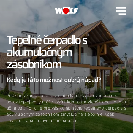
Tepelné čerpadlo s
akumulačným
zásobníkom
Kedy je táto možnosť dobrý nápad?
Použitie akumulačného zásobníka na vykurovanie alebo
ohrev teplej vody môže zvýšiť komfort a zlepšiť energetickú
účinnosť. To, či je pre vás kombinácia tepelného čerpadla s
akumulačným zásobníkom zmysluplná alebo nie, však
závisí od vašej individuálnej situácie.