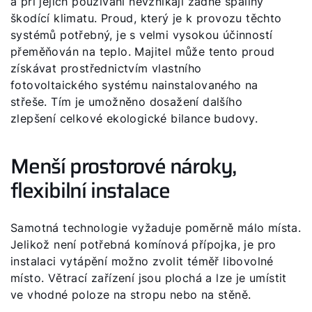
a při jejich používání nevznikají žádné spaliny
škodící klimatu. Proud, který je k provozu těchto
Jak vám můžeme pomoct?
systémů potřebný, je s velmi vysokou účinností
přeměňován na teplo. Majitel může tento proud
Kontaktní formulář
získávat prostřednictvím vlastního
fotovoltaického systému nainstalovaného na
Kontakty a pobočky
střeše. Tím je umožněno dosažení dalšího
zlepšení celkové ekologické bilance budovy.
Vyhledejte servisního technika
Menší prostorové nároky,
flexibilní instalace
Důležité odkazy
Samotná technologie vyžaduje poměrně málo místa.
Obchodní tým
Jelikož není potřebná komínová přípojka, je pro
Kariéra
instalaci vytápění možno zvolit téměř libovolné
místo. Větrací zařízení jsou plochá a lze je umístit
5letá záruka
ve vhodné poloze na stropu nebo na stěně.