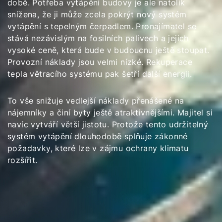
době. Potřeba vytápění budovy je ale natolik
snížena, že ji může zcela pokrýt nový systém
vytápění s tepelným čerpadlem. Pronajímatel se
stává nezávislým na fosilních palivech a jejich
vysoké ceně, která bude v budoucnu ještě stoupat.
Provozní náklady jsou velmi nízké. Rekuperace
tepla větracího systému pak šetří další energii.
To vše snižuje vedlejší náklady přenášené na
nájemníky a činí byty ještě atraktivnějšími. Majitel si
navíc vytváří větší jistotu. Protože tento udržitelný
systém vytápění dlouhodobě splňuje zákonné
požadavky, které lze v zájmu ochrany klimatu
rozšířit.