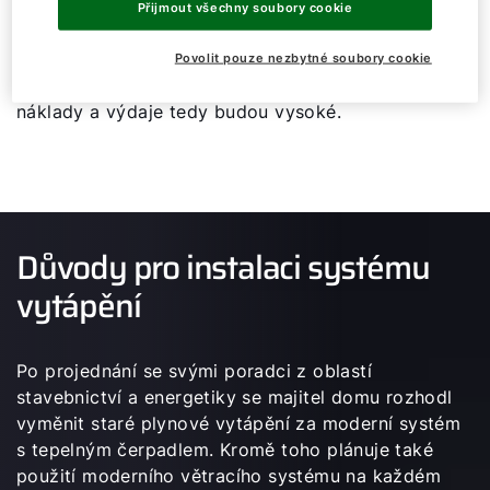
izolovaných budov však vzniká problém
Přijmout všechny soubory cookie
související s nedostatečným přívodem vzduchu.
To zvyšuje nebezpečí tvorby plísní. Proto bude
Povolit pouze nezbytné soubory cookie
užitečná také instalace větracích kanálů. Celkové
náklady a výdaje tedy budou vysoké.
Důvody pro instalaci systému
vytápění
Po projednání se svými poradci z oblastí
stavebnictví a energetiky se majitel domu rozhodl
vyměnit staré plynové vytápění za moderní systém
s tepelným čerpadlem. Kromě toho plánuje také
použití moderního větracího systému na každém