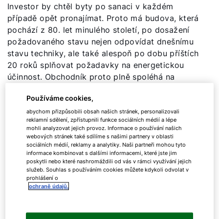
Investor by chtěl byty po sanaci v každém
případě opět pronajímat. Proto má budova, která
pochází z 80. let minulého století, po dosažení
požadovaného stavu nejen odpovídat dnešnímu
stavu techniky, ale také alespoň po dobu příštích
20 roků splňovat požadavky na energetickou
účinnost. Obchodník proto plně spoléhá na
využití energie pocházející z obnovitelných
Používáme cookies,
zdrojů.
abychom přizpůsobili obsah našich stránek, personalizovali
reklamní sdělení, zpřístupnili funkce sociálních médií a lépe
mohli analyzovat jejich provoz. Informace o používání našich
webových stránek také sdílíme s našimi partnery v oblasti
Výzvy související s projektem
sociálních médií, reklamy a analytiky. Naši partneři mohou tyto
informace kombinovat s dalšími informacemi, které jste jim
poskytli nebo které nashromáždili od vás v rámci využívání jejich
služeb. Souhlas s používáním cookies můžete kdykoli odvolat v
U celé budovy je nutno obnovit tepelnou izolaci
prohlášení o
tak, aby odpovídala aktuálním standardům
ochraně údajů.
a požadavkům. S tím bude spojena také výměna
všech oken a venkovních dveří. U dobře