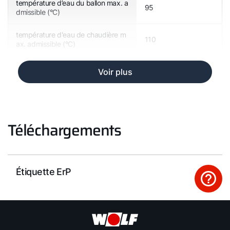
température d’eau du ballon max. a
95
dmissible (°C)
température d'eau de chaudière m
110
ax. admissible (°C)
Voir plus
Téléchargements
Étiquette ErP