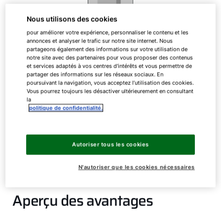
Nous utilisons des cookies
pour améliorer votre expérience, personnaliser le contenu et les
annonces et analyser le trafic sur notre site internet. Nous
partageons également des informations sur votre utilisation de
notre site avec des partenaires pour vous proposer des contenus
Ballon d’eau chaude CSW
et services adaptés à vos centres d'intérêts et vous permettre de
partager des informations sur les réseaux sociaux. En
poursuivant la navigation, vous acceptez l’utilisation des cookies.
Vous pourrez toujours les désactiver ultérieurement en consultant
Ballon d’eau chaude ComfortLine en acier avec
la
émaillage
politique de confidentialité.
CSW
120
Autoriser tous les cookies
N'autoriser que les cookies nécessaires
Aperçu des avantages