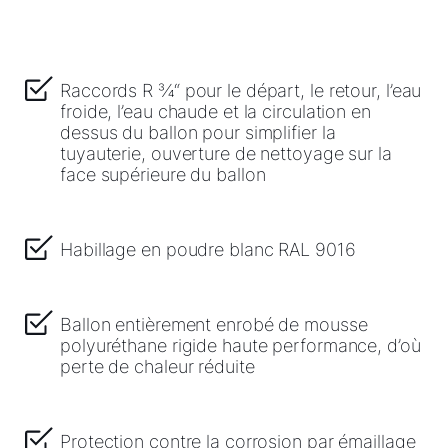
Raccords R ¾“ pour le départ, le retour, l’eau
Bonjour !
froide, l’eau chaude et la circulation en
dessus du ballon pour simplifier la
Comment pouvons-nous vous aider ?
tuyauterie, ouverture de nettoyage sur la
face supérieure du ballon
Assistance commerciale
Habillage en poudre blanc RAL 9016
Assistance technique
Ballon entièrement enrobé de mousse
Administration des ventes
polyuréthane rigide haute performance, d’où
perte de chaleur réduite
Liens rapides
Protection contre la corrosion par émaillage