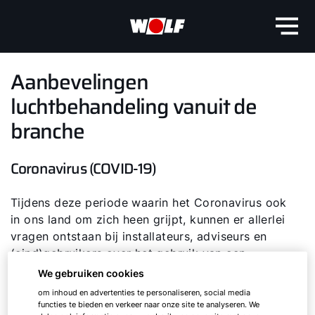
Aanbevelingen
luchtbehandeling vanuit de
branche
Coronavirus (COVID-19)
Tijdens deze periode waarin het Coronavirus ook
in ons land om zich heen grijpt, kunnen er allerlei
vragen ontstaan bij installateurs, adviseurs en
(eind)gebruikers over het gebruik van een
luchtbehandeling- of ventilatiesysteem. De
We gebruiken cookies
REHVA, de Europese overkoepelende vereniging
om inhoud en advertenties te personaliseren, social media
voor klimaatinstallaties, heeft een speciaal
functies te bieden en verkeer naar onze site te analyseren. We