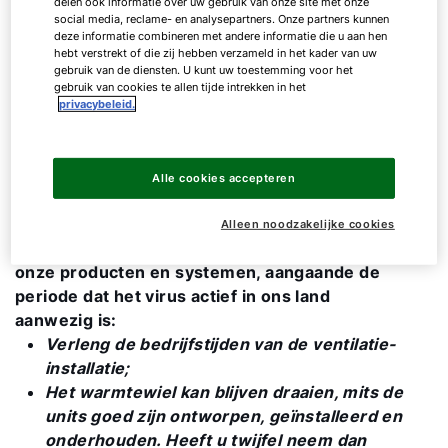
delen ook informatie over uw gebruik van onze site met onze
document opgesteld en gepubliceerd voor het
social media, reclame- en analysepartners. Onze partners kunnen
beheer van luchtbehandelingsinstallaties in
deze informatie combineren met andere informatie die u aan hen
combinatie met het virus. Vanuit het
hebt verstrekt of die zij hebben verzameld in het kader van uw
gebruik van de diensten. U kunt uw toestemming voor het
kennisplatform TVVL is daaruit een aantal
gebruik van cookies te allen tijde intrekken in het
belangrijke aanbevelingen geselecteerd voor
privacybeleid.
klimaatinstallaties en met name de
luchtbehandeling, waarvan wij het belangrijk
vinden die met u te delen:
Alle cookies accepteren
Graag willen wij onze partners, relaties en
Alleen noodzakelijke cookies
klanten adviseren over het volgende betreft
onze producten en systemen, aangaande de
periode dat het virus actief in ons land
aanwezig is:
Verleng de bedrijfstijden van de ventilatie-
Hallo!
installatie;
Het warmtewiel kan blijven draaien, mits de
Hoe kunnen wij u helpen?
units goed zijn ontworpen, geïnstalleerd en
onderhouden. Heeft u twijfel neem dan