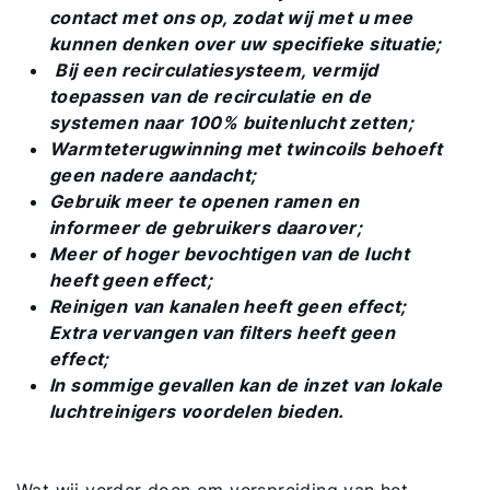
Contact met het team
contact met ons op, zodat wij met u mee
kunnen denken over uw specifieke situatie;
Bij een recirculatiesysteem, vermijd
Contactformulier
toepassen van de recirculatie en de
systemen naar 100% buitenlucht zetten;
Mail de WOLF Service
Warmteterugwinning met twincoils behoeft
geen nadere aandacht;
Adresgegevens
Gebruik meer te openen ramen en
informeer de gebruikers daarover;
Meer of hoger bevochtigen van de lucht
Ook interessant?
heeft geen effect;
Reinigen van kanalen heeft geen effect;
Extra vervangen van filters heeft geen
Downloads
effect;
In sommige gevallen kan de inzet van lokale
Service App
luchtreinigers voordelen bieden.