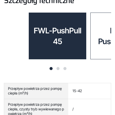
Szczegóły techniczne
FWL-PushPull
F
45
Push
Przepływ powietrza przez pompę
15-42
ciepła (m³/h)
Przepływ powietrza przez pompę
ciepła, czysty tryb wywiewanego p
/
owietrza (m³/h)