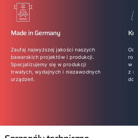
Made in Germany
Kn
Zaufaj najwyższej jakości naszych
Od 
bawarskich projektów i produkcji.
roz
Specjalizujemy się w produkcji
w p
trwałych, wydajnych i niezawodnych
z m
urządzeń.
dos