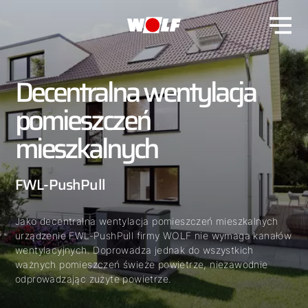
Decentralna wentylacja
pomieszczeń
mieszkalnych
FWL-PushPull
Jako decentralna wentylacja pomieszczeń mieszkalnych
urządzenie FWL-PushPull firmy WOLF nie wymaga kanałów
wentylacyjnych. Doprowadza jednak do wszystkich
ważnych pomieszczeń świeże powietrze, niezawodnie
odprowadzając zużyte powietrze.