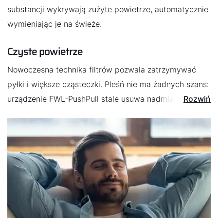
Jak możemy Ci pomóc?
substancji wykrywają zużyte powietrze, automatycznie
wymieniając je na świeże.
Znajdź swojego eksperta
Czyste powietrze
Przydatne linki
Nowoczesna technika filtrów pozwala zatrzymywać
pyłki i większe cząsteczki. Pleśń nie ma żadnych szans:
Kariera
urządzenie FWL-PushPull stale usuwa nadmiar wilgoci
Rozwiń
z powietrza. Doskonałe rozwiązanie nie tylko dla
O nas
alergików
Kontakt