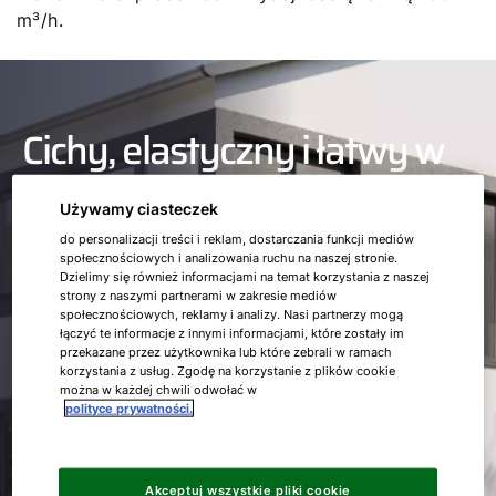
m³/h.
Cichy, elastyczny i łatwy w
obsłudze
Używamy ciasteczek
do personalizacji treści i reklam, dostarczania funkcji mediów
społecznościowych i analizowania ruchu na naszej stronie.
Dzielimy się również informacjami na temat korzystania z naszej
Wyjątkowo cichy
strony z naszymi partnerami w zakresie mediów
społecznościowych, reklamy i analizy. Nasi partnerzy mogą
łączyć te informacje z innymi informacjami, które zostały im
przekazane przez użytkownika lub które zebrali w ramach
WOLF FWL-PushPull porusza strumienie powietrza bez zakłócającego
korzystania z usług. Zgodę na korzystanie z plików cookie
hałasu dzięki najnowocześniejszej technologii wentylatorów EC. Ten
można w każdej chwili odwołać w
polityce prywatności.
system wentylacji mieszkaniowej jest jednym z najcichszych urządzeń
na rynku.
Akceptuj wszystkie pliki cookie