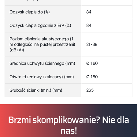
Odzysk ciepła do (%)
84
Odzysk ciepła zgodnie z ErP (%)
84
Poziom ciśnienia akustycznego (1
m odległości na pustej przestrzeni)
21-38
(dB (A))
Średnica uchwytu ściennego (mm)
Ø 160
Otwór rdzeniowy (zalecany) (mm)
Ø 180
Grubość ścianki (min.) (mm)
265
Brzmi skomplikowanie? Nie dla
nas!