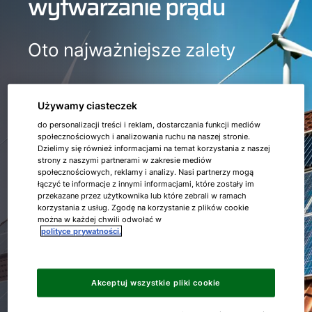
wytwarzanie prądu
Oto najważniejsze zalety
Używamy ciasteczek
do personalizacji treści i reklam, dostarczania funkcji mediów
społecznościowych i analizowania ruchu na naszej stronie.
Prąd z odnawialnych źródeł energii jest
Dzielimy się również informacjami na temat korzystania z naszej
ekologiczny, bezpłatny i nie powoduje
strony z naszymi partnerami w zakresie mediów
dodatkowego obciążenia środowiska.
społecznościowych, reklamy i analizy. Nasi partnerzy mogą
łączyć te informacje z innymi informacjami, które zostały im
przekazane przez użytkownika lub które zebrali w ramach
korzystania z usług. Zgodę na korzystanie z plików cookie
Własna produkcja prądu pozwala też
można w każdej chwili odwołać w
polityce prywatności.
zyskać większą niezależność od
miejscowych dostawców.
Akceptuj wszystkie pliki cookie
Wytwarzanie prądu we własnym zakresie