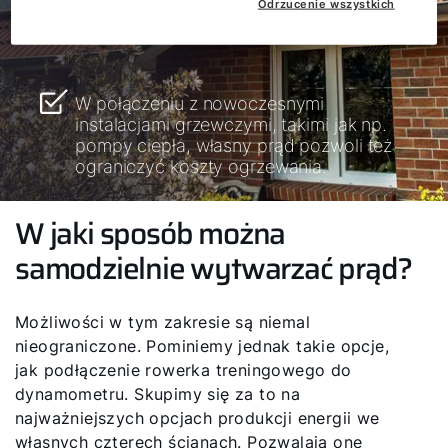
Odrzucenie wszystkich
pozwala ograniczyć zależność od
bardzo niestabilnych cen energii.
W połączeniu z nowoczesnymi
instalacjami grzewczymi, takimi jak np.
pompy ciepła, własny prąd pozwoli też
ograniczyć koszty ogrzewania.
W jaki sposób można
samodzielnie wytwarzać prąd?
Możliwości w tym zakresie są niemal
nieograniczone. Pominiemy jednak takie opcje,
jak podłączenie rowerka treningowego do
dynamometru. Skupimy się za to na
najważniejszych opcjach produkcji energii we
własnych czterech ścianach. Pozwalają one