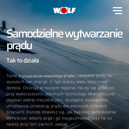
Samodzielne wytwarzanie
prądu
Tak to działa
Tanie wytwarzanie własnego prądu i unikanie przez to
wysokich cen energii. O tym marzy wielu właścicieli
domów. Chociaż w naszym regionie nie da się (jeszcze)
przy wykorzystaniu obecnych technologii ekonomicznie
uzyskać pełnej niezależności, dostępne rozwiązania
umożliwiają produkcję prądu we własnych czterech
ścianach. Poniżej dowiesz się, jak najlepiej samodzielnie
wytwarzać własny prąd i go magazynować oraz na co
należy przy tym zwrócić uwagę.