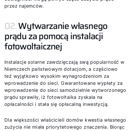
przez najemców.
02.
Wytwarzanie własnego
prądu za pomocą instalacji
fotowoltaicznej
Instalacje solarne zawdzięczają swą popularność w
Niemczech państwowym dotacjom, a częściowo
też wyjątkowo wysokim wynagrodzeniom za
wprowadzenie do sieci. Gwarantowane wypłaty za
wprowadzenie do sieci samodzielnie wytworzonego
Cześć!
prądu sprawiły, iż fotowoltaika zyskała na
opłacalności i stała się opłacalną inwestycją.
Jak możemy Ci pomóc?
Dla większości właścicieli domów kwestia własnego
zużycia nie miała priorytetowego znaczenia. Biorąc
Znajdź swojego eksperta