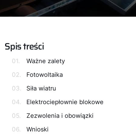
Spis treści
01.
Ważne zalety
02.
Fotowoltaika
03.
Siła wiatru
04.
Elektrociepłownie blokowe
05.
Zezwolenia i obowiązki
06.
Wnioski