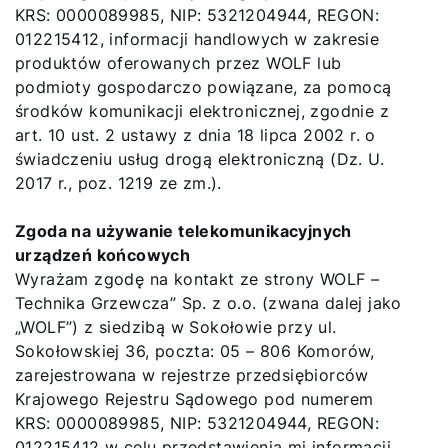
KRS: 0000089985, NIP: 5321204944, REGON:
012215412, informacji handlowych w zakresie
produktów oferowanych przez WOLF lub
podmioty gospodarczo powiązane, za pomocą
środków komunikacji elektronicznej, zgodnie z
art. 10 ust. 2 ustawy z dnia 18 lipca 2002 r. o
świadczeniu usług drogą elektroniczną (Dz. U.
2017 r., poz. 1219 ze zm.).
Zgoda na
używanie telekomunikacyjnych
urządzeń końcowych
Wyrażam zgodę na kontakt ze strony WOLF –
Technika Grzewcza” Sp. z o.o. (zwana dalej jako
„WOLF”) z siedzibą w Sokołowie przy ul.
Sokołowskiej 36, poczta: 05 – 806 Komorów,
zarejestrowana w rejestrze przedsiębiorców
Krajowego Rejestru Sądowego pod numerem
KRS: 0000089985, NIP: 5321204944, REGON:
012215412 w celu przedstawienia mi informacji