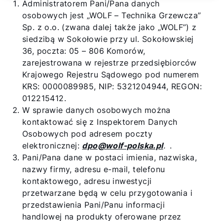
Administratorem Pani/Pana danych
osobowych jest „WOLF – Technika Grzewcza”
Sp. z o.o. (zwana dalej także jako „WOLF”) z
siedzibą w Sokołowie przy ul. Sokołowskiej
36, poczta: 05 – 806 Komorów,
zarejestrowana w rejestrze przedsiębiorców
Krajowego Rejestru Sądowego pod numerem
KRS: 0000089985, NIP: 5321204944, REGON:
012215412.
Cześć!
W sprawie danych osobowych można
kontaktować się z Inspektorem Danych
Jak możemy Ci pomóc?
Osobowych pod adresem poczty
elektronicznej:
dpo@wolf-polska.pl
.
.
Pani/Pana dane w postaci imienia, nazwiska,
Znajdź swojego eksperta
nazwy firmy, adresu e-mail, telefonu
kontaktowego, adresu inwestycji
przetwarzane będą w celu przygotowania i
Przydatne linki
przedstawienia Pani/Panu informacji
handlowej na produkty oferowane przez