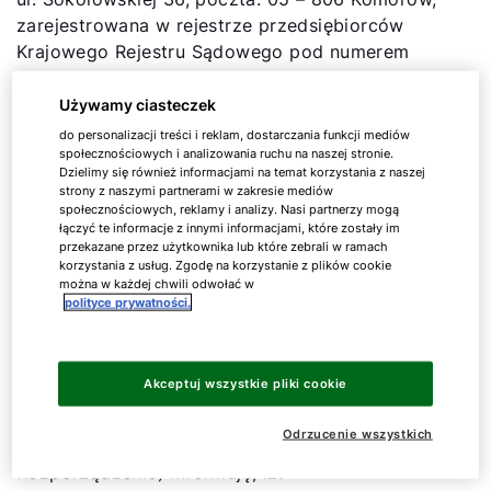
zarejestrowana w rejestrze przedsiębiorców
Krajowego Rejestru Sądowego pod numerem
KRS: 0000089985, NIP: 5321204944, REGON:
012215412, w celu przygotowania i
Używamy ciasteczek
przedstawienia mi informacji handlowej na
do personalizacji treści i reklam, dostarczania funkcji mediów
społecznościowych i analizowania ruchu na naszej stronie.
produkty oferowane przez WOLF lub podmioty
Dzielimy się również informacjami na temat korzystania z naszej
gospodarczo powiązane.
strony z naszymi partnerami w zakresie mediów
społecznościowych, reklamy i analizy. Nasi partnerzy mogą
łączyć te informacje z innymi informacjami, które zostały im
Klauzula informacyjna
przekazane przez użytkownika lub które zebrali w ramach
Zgodnie z art. 13 ust. 1 i 2 Rozporządzenia
korzystania z usług. Zgodę na korzystanie z plików cookie
można w każdej chwili odwołać w
Parlamentu Europejskiego i Rady (UE) 2016/679
polityce prywatności.
z dnia 27 kwietnia 2016 r. w sprawie ochrony
osób fizycznych w związku z przetwarzaniem
danych osobowych i w sprawie swobodnego
Akceptuj wszystkie pliki cookie
przepływu takich danych oraz uchylenia
Dyrektywy 95/46/WE (Ogólne Rozporządzenie o
Odrzucenie wszystkich
Ochronie Danych dalej RODO lub
Rozporządzenie) informuję, iż: