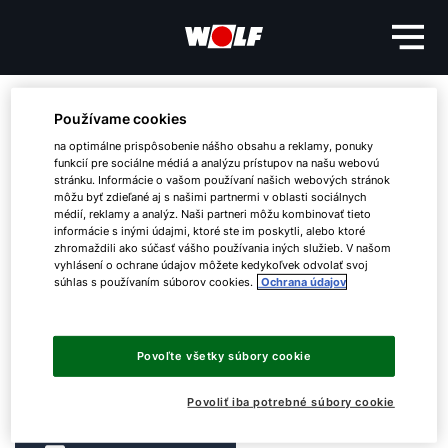
Vyskytla sa chyba!
Používame cookies
na optimálne prispôsobenie nášho obsahu a reklamy, ponuky
Zdá sa, že nemôžeme nájsť
funkcií pre sociálne médiá a analýzu prístupov na našu webovú
stránku. Informácie o vašom používaní našich webových stránok
stránku, ktorú hľadáte.
môžu byť zdieľané aj s našimi partnermi v oblasti sociálnych
médií, reklamy a analýz. Naši partneri môžu kombinovať tieto
informácie s inými údajmi, ktoré ste im poskytli, alebo ktoré
zhromaždili ako súčasť vášho používania iných služieb. V našom
Dobrý deň!
Chyba 404:
Stránka, ktorú ste chceli navštíviť,
vyhlásení o ochrane údajov môžete kedykoľvek odvolať svoj
súhlas s používaním súborov cookies.
Ochrana údajov
neexistuje alebo je dočasne nedostupná. Uistite
Ako vám môžeme pomôcť?
sa, že ste vybrali správne prepojenie, alebo nás
navštívte neskôr.
Povoľte všetky súbory cookie
Kontaktný formulár
Máte požiadavku?
Povoliť iba potrebné súbory cookie
Kontakty