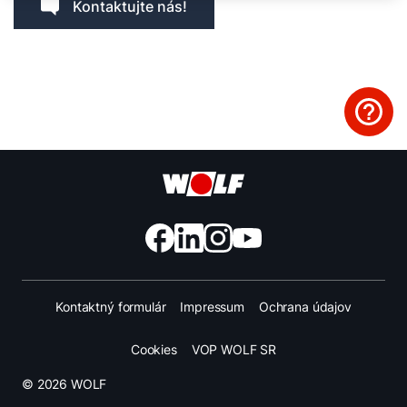
Kontaktujte nás!
Nájdite si odborníka
Dôležité odkazy
Obchodný tím
Kariéra
5-ročná záruka
Dotácie
Kontaktný formulár
Impressum
Ochrana údajov
Cookies
VOP WOLF SR
© 2026 WOLF