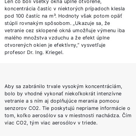
Len čo boli všetky okná úplne otvorené,
koncentrácia častíc v niektorých prípadoch klesla
Nájdite si odborníka
pod 100 častíc na m³. Hodnoty však potom opäť
stúpli rovnakým spôsobom. „Ukazuje sa, že
Dôležité odkazy
vetranie cez sklopené okná umožňuje výmenu iba
malého množstva vzduchu a že efekt úplne
otvorených okien je efektívny,“ vysvetľuje
Obchodný tím
profesor Dr. Ing. Kriegel.
Kariéra
5-ročná záruka
Dotácie
Aby sa zabránilo trvale vysokým koncentráciám,
bolo by vhodné vykonať niekoľkokrát intenzívne
vetranie a s ním aj doplňujúce merania pomoou
senzorov CO2. Tie poskytujú nepriame informácie o
tom, koľko aerosólov sa v miestnosti nachádza. Čím
viac CO2, tým viac aerosólov v triede.