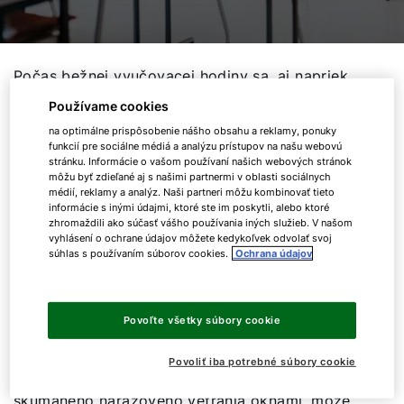
Počas bežnej vyučovacej hodiny sa, aj napriek
priebežnému vetraniu oknami, v triede hromadia
Používame cookies
potenciálne infekčné častice aerosólu - niekedy
na optimálne prispôsobenie nášho obsahu a reklamy, ponuky
aj vo veľmi vysokých koncentráciách. Vyplýva to
funkcií pre sociálne médiá a analýzu prístupov na našu webovú
zo štúdie experta na vnútorné prostredie
stránku. Informácie o vašom používaní našich webových stránok
môžu byť zdieľané aj s našimi partnermi v oblasti sociálnych
spoločnosti WOLF GmbH, ktorá sa uskutočnila s
médií, reklamy a analýz. Naši partneri môžu kombinovať tieto
podporou Technickej Univerzity Berlin. „Častice
informácie s inými údajmi, ktoré ste im poskytli, alebo ktoré
zhromaždili ako súčasť vášho používania iných služieb. V našom
vo vzduchu sa rýchlo šíria v miestnosti a je
vyhlásení o ochrane údajov môžete kedykoľvek odvolať svoj
možné ich účinne obmedziť iba pri vetraní
súhlas s používaním súborov cookies.
Ochrana údajov
oknami pravidelným nárazovým vetraním,“ hovorí
prof. Dr.-Ing. Martin Kriegel, vedúci Inštitútu
Hermanna Rietschela. „Ak sa vetranie uskutoční
Povoľte všetky súbory cookie
vhodným spôsobom, ovplyvní to hodiny
viacerými spôsobmi.“ V štúdii bolo dokázané, že
Povoliť iba potrebné súbory cookie
v porovnaní s typickým každodenným variantom
skúmaného nárazového vetrania oknami, môže