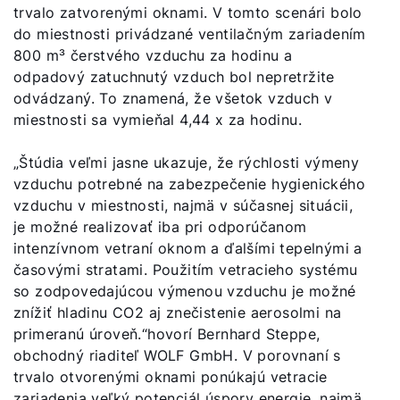
trvalo zatvorenými oknami. V tomto scenári bolo
do miestnosti privádzané ventilačným zariadením
800 m³ čerstvého vzduchu za hodinu a
odpadový zatuchnutý vzduch bol nepretržite
odvádzaný. To znamená, že všetok vzduch v
miestnosti sa vymieňal 4,44 x za hodinu.
„Štúdia veľmi jasne ukazuje, že rýchlosti výmeny
vzduchu potrebné na zabezpečenie hygienického
vzduchu v miestnosti, najmä v súčasnej situácii,
je možné realizovať iba pri odporúčanom
intenzívnom vetraní oknom a ďalšími tepelnými a
časovými stratami. Použitím vetracieho systému
so zodpovedajúcou výmenou vzduchu je možné
znížiť hladinu CO2 aj znečistenie aerosolmi na
primeranú úroveň.“hovorí Bernhard Steppe,
obchodný riaditeľ WOLF GmbH. V porovnaní s
trvalo otvorenými oknami ponúkajú vetracie
zariadenia veľký potenciál úspory energie, najmä