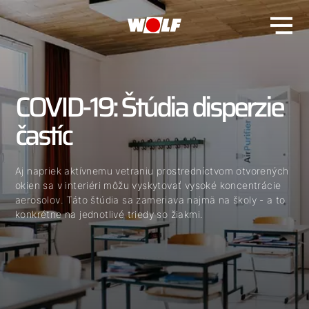
COVID-19: Štúdia disperzie
častíc
Aj napriek aktívnemu vetraniu prostredníctvom otvorených
okien sa v interiéri môžu vyskytovať vysoké koncentrácie
aerosolov. Táto štúdia sa zameriava najmä na školy - a to
konkrétne na jednotlivé triedy so žiakmi.