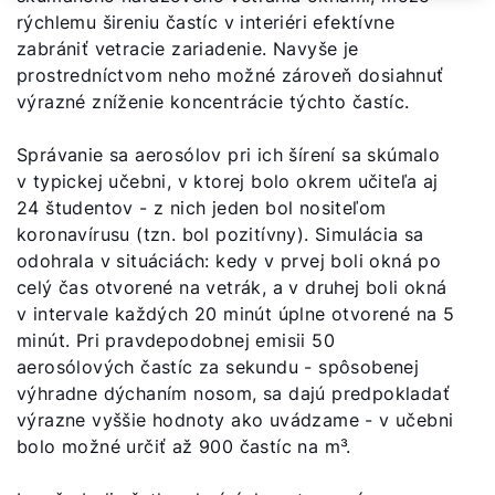
rýchlemu šireniu častíc v interiéri efektívne
zabrániť vetracie zariadenie. Navyše je
prostredníctvom neho možné zároveň dosiahnuť
výrazné zníženie koncentrácie týchto častíc.
Správanie sa aerosólov pri ich šírení sa skúmalo
v typickej učebni, v ktorej bolo okrem učiteľa aj
24 študentov - z nich jeden bol nositeľom
koronavírusu (tzn. bol pozitívny). Simulácia sa
odohrala v situáciách: kedy v prvej boli okná po
Dobrý deň!
celý čas otvorené na vetrák, a v druhej boli okná
v intervale každých 20 minút úplne otvorené na 5
Ako vám môžeme pomôcť?
minút. Pri pravdepodobnej emisii 50
aerosólových častíc za sekundu - spôsobenej
výhradne dýchaním nosom, sa dajú predpokladať
Kontaktný formulár
výrazne vyššie hodnoty ako uvádzame - v učebni
bolo možné určiť až 900 častíc na m³.
Kontakty