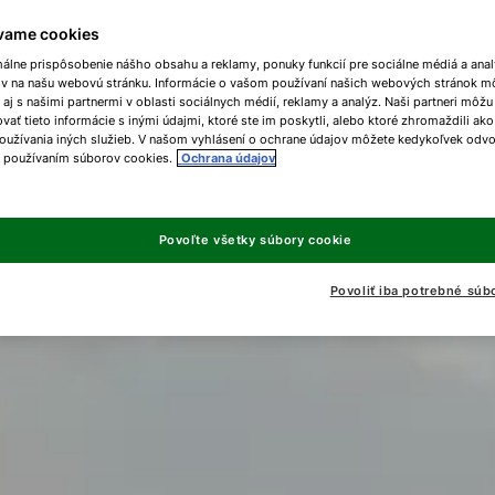
vame cookies
málne prispôsobenie nášho obsahu a reklamy, ponuky funkcií pre sociálne médiá a ana
ov na našu webovú stránku. Informácie o vašom používaní našich webových stránok m
 aj s našimi partnermi v oblasti sociálnych médií, reklamy a analýz. Naši partneri môžu
ať tieto informácie s inými údajmi, ktoré ste im poskytli, alebo ktoré zhromaždili ako
oužívania iných služieb. V našom vyhlásení o ochrane údajov môžete kedykoľvek odvo
s používaním súborov cookies.
Ochrana údajov
Povoľte všetky súbory cookie
Povoliť iba potrebné súb