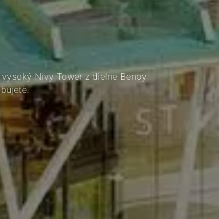
v vysoký Nivy Tower z dielne Benoy
ebujete.