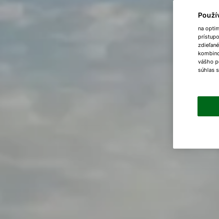
Použí
na opti
prístup
zdieľané
kombinov
vášho p
súhlas 