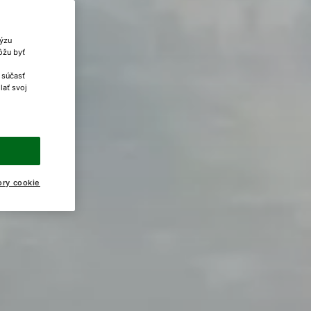
lýzu
ôžu byť
 súčasť
lať svoj
ory cookie