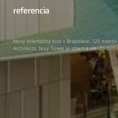
referencia
Nový orientačný bod v Bratislave. 125 metro
Architects. Nivy Tower je smart a vie, čo potr