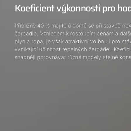
Koeficient výkonnosti pro ho
Přibližně 40 % majitelů domů se při stavbě n
čerpadlo. Vzhledem k rostoucím cenám a další
plyn a ropa, je však atraktivní volbou i pro st
vynikající účinnost tepelných čerpadel. Koefi
snadněji porovnávat různé modely stejné kons