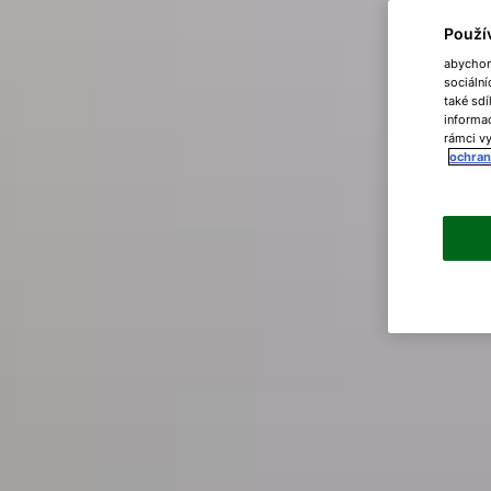
Použí
abychom 
sociální
také sdí
informac
rámci vy
ochran