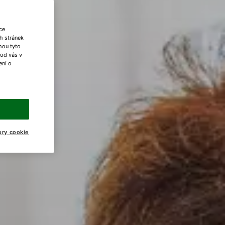
ce
h stránek
ohou tyto
 od vás v
ení o
ory cookie