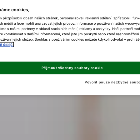
váme cookies,
přizpůsobili obsah našich stránek, personalizovali reklamní sdělení, zpřístupnili funk
ch médií a lépe mohli analyzovat jejich provoz. Informace o používání našich webovýc
líme s našimi partnery v oblasti sociálních médií, reklamy a analytiky. Naši partneři m
e kombinovat s dalšími informacemi, které jste jim poskytli nebo které nashromáždili
užívání jejich služeb. Souhlas s používáním cookies můžete kdykoli odvolat v prohláš
ě údajů.
Přijmout všechny soubory cookie
Povolit pouze nezbytné soub