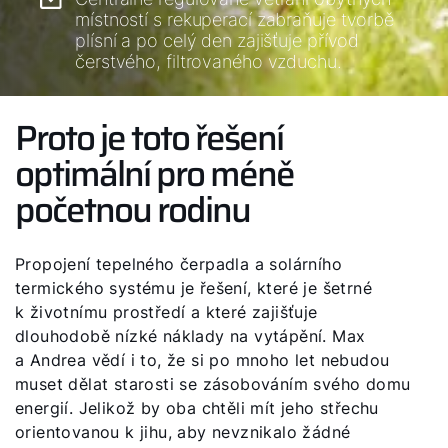
místností s rekuperací zabraňuje tvorbě
plísní a po celý den zajišťuje přívod
čerstvého, filtrovaného vzduchu.
Proto je toto řešení
optimální pro méně
početnou rodinu
Propojení tepelného čerpadla a solárního
termického systému je řešení, které je šetrné
k životnímu prostředí a které zajišťuje
dlouhodobě nízké náklady na vytápění. Max
a Andrea vědí i to, že si po mnoho let nebudou
muset dělat starosti se zásobováním svého domu
energií. Jelikož by oba chtěli mít jeho střechu
orientovanou k jihu, aby nevznikalo žádné