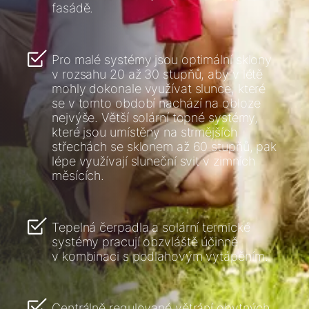
fasádě.
Pro malé systémy jsou optimální sklony
v rozsahu 20 až 30 stupňů, aby v létě
mohly dokonale využívat slunce, které
se v tomto období nachází na obloze
nejvýše. Větší solární topné systémy,
které jsou umístěny na strmějších
střechách se sklonem až 60 stupňů, pak
lépe využívají sluneční svit v zimních
měsících.
Tepelná čerpadla a solární termické
systémy pracují obzvláště účinně
v kombinaci s podlahovým vytápěním.
Centrálně regulované větrání obytných