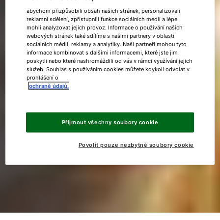
Důvody pro instalaci solárního
abychom přizpůsobili obsah našich stránek, personalizovali
reklamní sdělení, zpřístupnili funkce sociálních médií a lépe
mohli analyzovat jejich provoz. Informace o používání našich
termického systému a tepelného
webových stránek také sdílíme s našimi partnery v oblasti
sociálních médií, reklamy a analytiky. Naši partneři mohou tyto
čerpadla
informace kombinovat s dalšími informacemi, které jste jim
poskytli nebo které nashromáždili od vás v rámci využívání jejich
služeb. Souhlas s používáním cookies můžete kdykoli odvolat v
prohlášení o
Stejně jako asi 53 % stavebníků se i Andrea a Max
ochraně údajů.
rozhodli pro tepelné čerpadlo, které získává energii
z okolního prostředí. Toto tepelné čerpadlo bude
podporováno přídavnými solárními kolektory, díky
Přijmout všechny soubory cookie
kterým nebude muset být v létě tepelné čerpadlo
v provozu.
Povolit pouze nezbytné soubory cookie