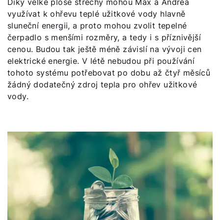
Díky velké ploše střechy mohou Max a Andrea
Dobrý den!
využívat k ohřevu teplé užitkové vody hlavně
sluneční energii, a proto mohou zvolit tepelné
Jak vám můžeme pomoct?
čerpadlo s menšími rozměry, a tedy i s příznivější
cenou. Budou tak ještě méně závislí na vývoji cen
elektrické energie. V létě nebudou při používání
Kontaktní formulář
tohoto systému potřebovat po dobu až čtyř měsíců
žádný dodatečný zdroj tepla pro ohřev užitkové
Kontakty a pobočky
vody.
Vyhledejte servisního technika
Důležité odkazy
Obchodní tým
Kariéra
5letá záruka