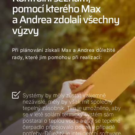
pomocí kterého Max
a Andrea zdolali všechny
výzvy
Při plánování získali Max a Andrea důležité
rady, které jim pomohou při realizaci:
Systémy by měly zůstat vzájemně
nezávislé, měly by však mít společný
tepelný zásobník. Tím je umožněno, aby
se v létě solární termický systém sám
postaral o teplou vodu a aby se tepelné
čerpadlo připojovalo pouze v případě
potřeby. Důležitý je inteligentní software,