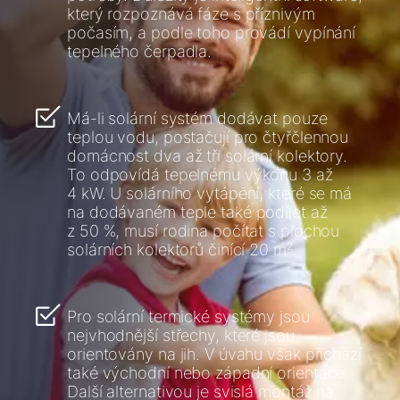
který rozpoznává fáze s příznivým
počasím, a podle toho provádí vypínání
tepelného čerpadla.
Má-li solární systém dodávat pouze
teplou vodu, postačují pro čtyřčlennou
domácnost dva až tři solární kolektory.
To odpovídá tepelnému výkonu 3 až
4 kW. U solárního vytápění, které se má
na dodávaném teple také podílet až
z 50 %, musí rodina počítat s plochou
solárních kolektorů činící 20 m².
Pro solární termické systémy jsou
nejvhodnější střechy, které jsou
orientovány na jih. V úvahu však přichází
také východní nebo západní orientace.
Další alternativou je svislá montáž na