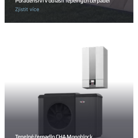
Poradenství v oblasti tepelných čerpadel
Zjistit více
Tepelné čerpadlo CHA Monoblock