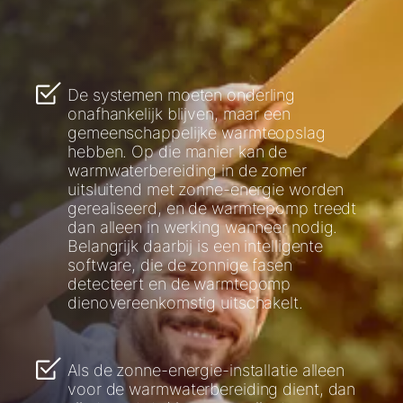
De systemen moeten onderling
onafhankelijk blijven, maar een
gemeenschappelijke warmteopslag
hebben. Op die manier kan de
warmwaterbereiding in de zomer
uitsluitend met zonne-energie worden
gerealiseerd, en de warmtepomp treedt
dan alleen in werking wanneer nodig.
Belangrijk daarbij is een intelligente
software, die de zonnige fasen
detecteert en de warmtepomp
dienovereenkomstig uitschakelt.
Als de zonne-energie-installatie alleen
voor de warmwaterbereiding dient, dan