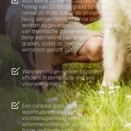
Voor kleine zonne-installaties is een
helling van 20 tot 30 graad optimaal,
omdat zo in de zomer de stralen van de
hoog aan de hemel staande zon perfect
worden opgevangen. Grotere installaties
van thermische zonne-energie hebben
beter een helling van ongeveer 60
graden, zodat ze meer naar de lage
winterzon gericht zijn.
Warmtepompen werken bijzonder
efficiënt in combinatie met een
vloerverwarming.
Een centraal gestuurde
woonhuisventilatie met
vochtterugwinning verhindert
schimmelvorming en zorgt steeds voor
frisse, gefilterde lucht.