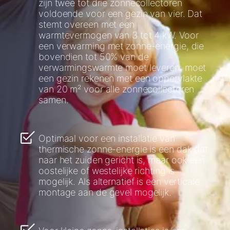
zijn twee tot drie zonnecollectoren
voldoende voor een gezin van vier. Dat
stemt overeen met een
warmtevermogen van 3 tot 4 kW. Voor
een verwarming met zonne-energie, die
bovendien tot 50% van de
verwarmingswarmte moet leveren, moet
een gezin rekenen met een oppervlakte
van 20 m² voor alle zonnecollectoren
samen.
Optimaal voor een installatie van
thermische zonne-energie is een dak dat
naar het zuiden gericht is, maar ook een
oostelijke of westelijke richting is
mogelijk. Als alternatief is een verticale
montage aan de gevel mogelijk.