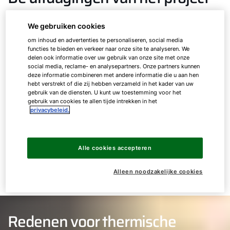
Max en Marijke willen graag een bijzonder
We gebruiken cookies
toekomstbestendig systeem, dat hen en hun
om inhoud en advertenties te personaliseren, social media
kinderen op lange termijn van comfort voorziet.
functies te bieden en verkeer naar onze site te analyseren. We
delen ook informatie over uw gebruik van onze site met onze
Daarom moet het zeer modern en
social media, reclame- en analysepartners. Onze partners kunnen
milieuvriendelijk zijn. Ze willen niet afhankelijk
deze informatie combineren met andere informatie die u aan hen
hebt verstrekt of die zij hebben verzameld in het kader van uw
zijn van fossiele grondstoffen en schommelende
gebruik van de diensten. U kunt uw toestemming voor het
brandstofprijzen. Een centraal gecontroleerde
gebruik van cookies te allen tijde intrekken in het
privacybeleid.
woonhuisventilatie wordt vaak toegepast in de
nieuwbouw en daarmee willen Max en
Marijke ook rekening houden in de plannen.
Alle cookies accepteren
Alleen noodzakelijke cookies
Redenen voor thermische