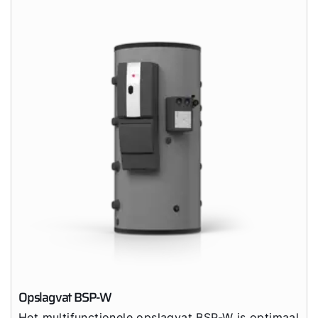
Opslagvat BSP-W
Het multifunctionele opslagvat BSP-W is optimaal