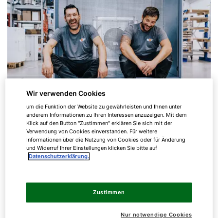
Wir verwenden Cookies
um die Funktion der Website zu gewährleisten und Ihnen unter
anderem Informationen zu Ihren Interessen anzuzeigen. Mit dem
Klick auf den Button "Zustimmen" erklären Sie sich mit der
Verwendung von Cookies einverstanden. Für weitere
Produktion
Informationen über die Nutzung von Cookies oder für Änderung
und Widerruf Ihrer Einstellungen klicken Sie bitte auf
Datenschutzerklärung.
Unsere Produktion setzt voll auf
Teamzusammenhalt und Transparenz – das
fängt bei Heizungs- und Klimageräten an und
Zustimmen
geht hin bis zu neuen Geräten, die auf ganz
aktuelle Bedürfnisse einzahlen. Nur so
Nur notwendige Cookies