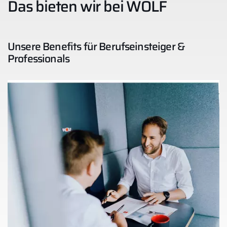
Das bieten wir bei WOLF
Service kontaktieren
Unsere Benefits für Berufseinsteiger &
Professionals
Produktberatung
Fachhandwerker finden
Wichtige Links
5 Jahre Garantie
Karriere
Privatkunden-Downloads