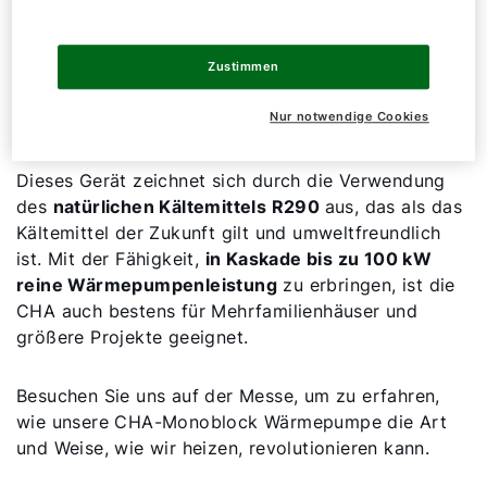
WOLF CHA Monoblock
Auf den Regionalmessen präsentieren wir stolz
Zustimmen
unsere Luft/Wasser-Wärmepumpen CHA-Monoblock
Nur notwendige Cookies
in unterschiedlichen Leistungsgrößen.
Dieses Gerät zeichnet sich durch die Verwendung
des
natürlichen Kältemittels R290
aus, das als das
Kältemittel der Zukunft gilt und umweltfreundlich
ist. Mit der Fähigkeit,
in Kaskade bis zu 100 kW
reine Wärmepumpenleistung
zu erbringen, ist die
CHA auch bestens für Mehrfamilienhäuser und
größere Projekte geeignet.
Besuchen Sie uns auf der Messe, um zu erfahren,
wie unsere CHA-Monoblock Wärmepumpe die Art
und Weise, wie wir heizen, revolutionieren kann.