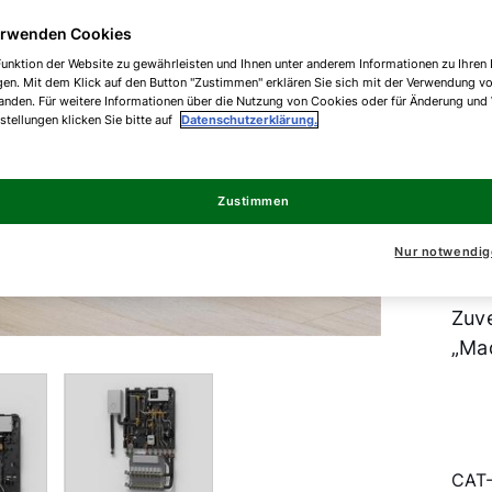
Die
erwenden Cookies
her
unktion der Website zu gewährleisten und Ihnen unter anderem Informationen zu Ihren 
Neu
gen. Mit dem Klick auf den Button "Zustimmen" erklären Sie sich mit der Verwendung v
anden. Für weitere Informationen über die Nutzung von Cookies oder für Änderung und
Heiz
nstellungen klicken Sie bitte auf
Datenschutzerklärung.
Eins
Hei
Kons
Zustimmen
Wär
Nur notwendig
arbe
Bezu
Zuve
„Ma
CAT