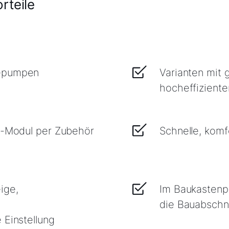
rteile
mepumpen
Varianten mit 
hocheffizient
 E-Modul per Zubehör
Schnelle, komf
ige,
Im Baukastenpri
die Bauabschni
 Einstellung