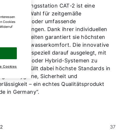
 neue Wohnungsstation CAT-2 ist eine
vorragende Wahl für zeitgemäße
Interessen
bauprojekte oder umfassende
on Cookies
 Widerruf
ungssanierungen. Dank ihrer individuellen
tellmöglichkeiten garantiert sie höchsten
z- und Warmwasserkomfort. Die innovative
truktion ist speziell darauf ausgelegt, mit
mepumpen- oder Hybrid-Systemen zu
e Cookies
iten und erfüllt dabei höchste Standards in
g auf Hygiene, Sicherheit und
rlässigkeit – ein echtes Qualitätsprodukt
de in Germany“.
-2
37