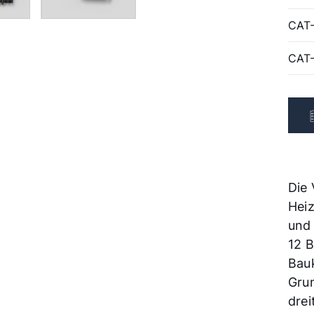
CAT
CAT
Die 
Heiz
und 
12 B
Bauk
Gru
drei