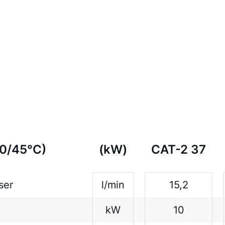
10/45°C)
(kW)
CAT-2 37
ser
l/min
15,2
kW
10