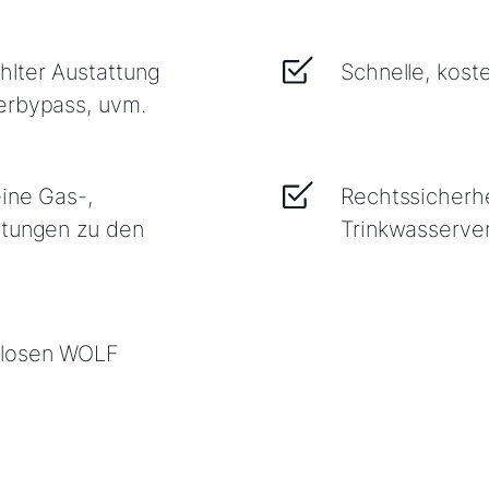
lter Austattung
Schnelle, kost
erbypass, uvm.
eine Gas-,
Rechtssicherh
itungen zu den
Trinkwasserve
nlosen WOLF