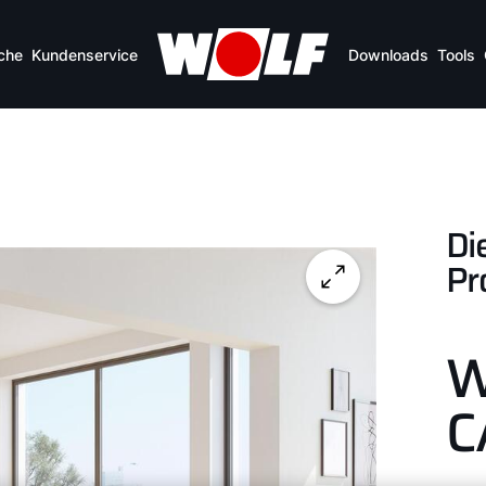
che
Kundenservice
Downloads
Tools
Di
Pr
W
C