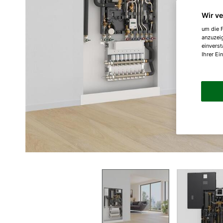
Wir v
um die F
anzuzei
einverst
Ihrer Ei