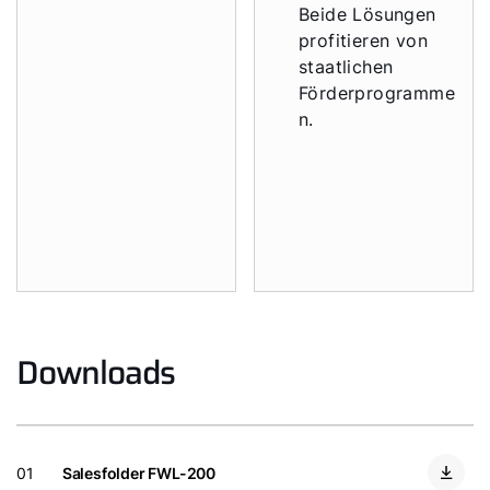
Beide Lösungen
profitieren von
staatlichen
Förderprogramme
n.
Downloads
Automatische
Planungsspeicher
ung
: Neue
Planungen werden
01
Salesfolder FWL-200
automatisch in der