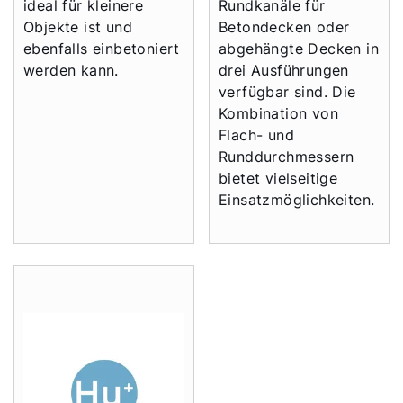
ideal für kleinere
Rundkanäle für
Objekte ist und
Betondecken oder
Servus!
ebenfalls einbetoniert
abgehängte Decken in
werden kann.
drei Ausführungen
Wie können wir helfen?
verfügbar sind. Die
Kombination von
Flach- und
Werkskundendienst
Runddurchmessern
bietet vielseitige
Downloads
Einsatzmöglichkeiten.
Tools
Wichtige Links
Gipfelstürmer Partnerprogramm
Anleitungen & techn. Dokumente