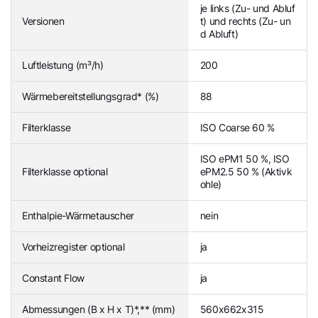
je links (Zu- und Abluf
Versionen
t) und rechts (Zu- un
d Abluft)
Luftleistung (m³/h)
200
Wärmebereitstellungsgrad* (%)
88
Filterklasse
ISO Coarse 60 %
ISO ePM1 50 %, ISO
Filterklasse optional
ePM2.5 50 % (Aktivk
ohle)
Enthalpie-Wärmetauscher
nein
Vorheizregister optional
ja
Constant Flow
ja
Abmessungen (B x H x T)*,** (mm)
560x662x315