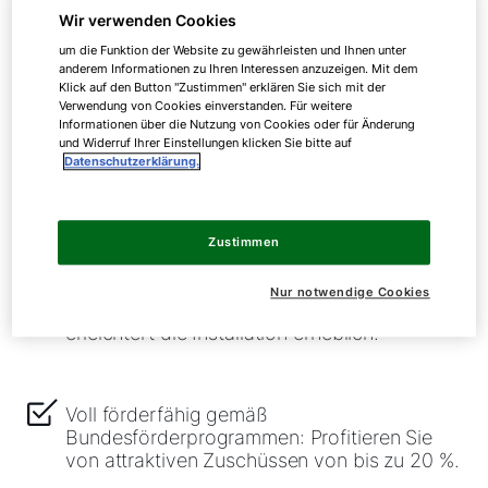
Wir verwenden Cookies
um die Funktion der Website zu gewährleisten und Ihnen unter
anderem Informationen zu Ihren Interessen anzuzeigen. Mit dem
Durchdachtes Design: Kompakte Bauweise
Klick auf den Button "Zustimmen" erklären Sie sich mit der
Verwendung von Cookies einverstanden. Für weitere
ermöglicht den Einbau selbst in
Informationen über die Nutzung von Cookies oder für Änderung
Küchenschränken. Dank der flexiblen
und Widerruf Ihrer Einstellungen klicken Sie bitte auf
Links-/Rechtsvariante ideal für gespiegelte
Datenschutzerklärung.
Wohnungsgrundrisse.
Zustimmen
Flexible Links-/Rechtsvariante mit
Enthalpiewärmetauscher: Verzichtet auf
Nur notwendige Cookies
einen zusätzlichen Kondensatablauf und
erleichtert die Installation erheblich.
Voll förderfähig gemäß
Bundesförderprogrammen: Profitieren Sie
von attraktiven Zuschüssen von bis zu 20 %.