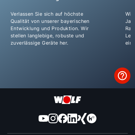
Komponenten.
RenovatAir-
Verlassen Sie sich auf höchste
Wir 
System
Qualität von unserer bayerischen
Jah
: Systemauslegung
Entwicklung und Produktion. Wir
Rau
mit passenden
stellen langlebige, robuste und
Lei
Zubehörempfehlun
zuverlässige Geräte her.
eing
gen.