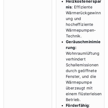
Heizkostenerspar
nis
: Effiziente
Wärmerückgewinn
ung und
hocheffiziente
Wärmepumpen-
Technik.
Geräuschminimie
rung:
Wohnraumlüftung
verhindert
Schallemissionen
durch geöffnete
Fenster, und die
Wärmepumpe
überzeugt mit
einem flüsterleisen
Betrieb.
Förderfähig
: