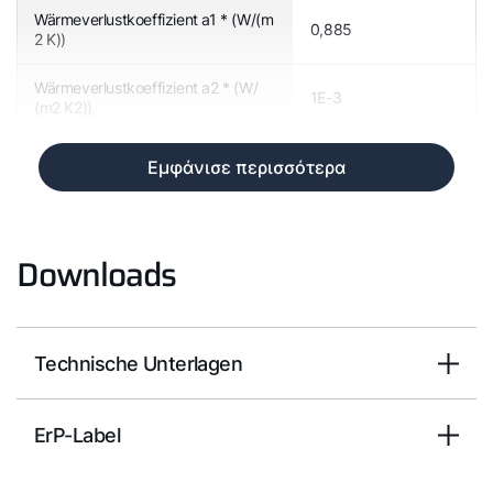
Wärmeverlustkoeffizient a1 * (W/(m
0,885
2 K))
Wärmeverlustkoeffizient a2 * (W/
1E-3
(m2 K2))
Εμφάνισε περισσότερα
Downloads
Technische Unterlagen
ErP-Label