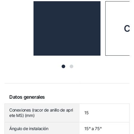
CR
Datos generales
Conexiones (racor de anillo de apri
15
ete MS) (mm)
Ángulo de instalación
15° a 75°