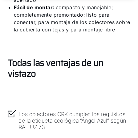
acertado
Fácil de montar:
compacto y manejable;
completamente premontado; listo para
conectar, para montaje de los colectores sobre
la cubierta con tejas y para montaje libre
Todas las ventajas de un
¡Hola!
vistazo
¿Cómo podemos ayudarte?
Servicio al cliente
Herramientas
Los colectores CRK cumplen los requisitos
de la etiqueta ecológica “Ángel Azul” según
RAL UZ 73
Important Links