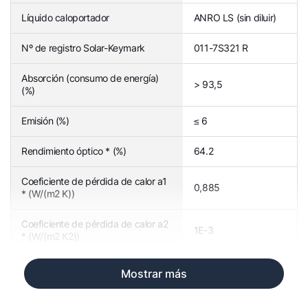
Líquido caloportador
ANRO LS (sin diluir)
Nº de registro Solar-Keymark
011-7S321 R
Absorción (consumo de energía)
> 93,5
(%)
Emisión (%)
≤ 6
Rendimiento óptico * (%)
64.2
Coeficiente de pérdida de calor a1
0,885
* (W/(m2 K))
Coeficiente de pérdida de calor a2
1E-3
* (W/(m2 K2))
Mostrar más