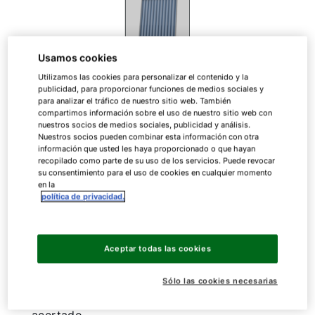
Usamos cookies
Utilizamos las cookies para personalizar el contenido y la
Mínima pérdida de calor, máxima eficiencia
publicidad, para proporcionar funciones de medios sociales y
para analizar el tráfico de nuestro sitio web. También
compartimos información sobre el uso de nuestro sitio web con
nuestros socios de medios sociales, publicidad y análisis.
CRK-12
Nuestros socios pueden combinar esta información con otra
información que usted les haya proporcionado o que hayan
recopilado como parte de su uso de los servicios. Puede revocar
su consentimiento para el uso de cookies en cualquier momento
en la
política de privacidad.
Colector de tubos al vacío
Aceptar todas las cookies
Estética refinada:
elegante aspecto gracias al
reducido diámetro de tubo, la distancia
Sólo las cookies necesarias
optimizada respecto al tubo y un diseño