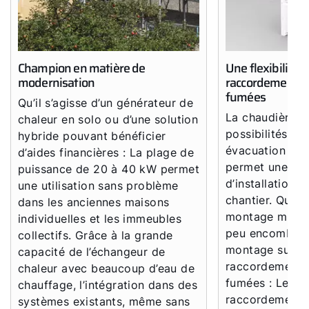
WOLF Service App
Formulaire de contact
Champion en matière de
Une flexibilité 
Garantie 5 ans
modernisation
raccordement é
fumées
Qu’il s’agisse d’un générateur de
La chaudière à
chaleur en solo ou d’une solution
possibilités d
hybride pouvant bénéficier
évacuation des
d’aides financières : La plage de
permet une flex
puissance de 20 à 40 kW permet
d’installation u
une utilisation sans problème
chantier. Qu’il 
dans les anciennes maisons
montage mural 
individuelles et les immeubles
peu encombran
collectifs. Grâce à la grande
montage sur l’
capacité de l’échangeur de
raccordement 
chaleur avec beaucoup d’eau de
fumées : Le pa
chauffage, l’intégration dans des
raccordement d
systèmes existants, même sans