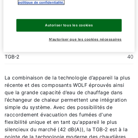
également parfaitement aux projets de nouvelles
politique de confidentialité.
constructions.
Autoriser tous les cookies
TGB-2
20
N'autoriser que les cookies nécessaires
TGB-2
30
TGB-2
40
La combinaison de la technologie d’appareil la plus
récente et des composants WOLF éprouvés ainsi
que la grande capacité d’eau de chauffage dans
l’échangeur de chaleur permettent une intégration
simple du système. Avec des possibilités de
raccordement évacuation des fumées d'une
flexibilité unique et en tant qu'appareil le plus
silencieux du marché (42 dB(A)), la TGB-2 est à la
pointe de la technologie moderne des chaudières.