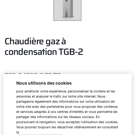
Chaudière gaz à
condensation TGB-2
TGB-2 / TGB-2 TS/TR
Nous utilisons des cookies
Que ce soit en tant que générateur de chaleur
pour améliorer votre expérience, personnaliser le contenu et les
annonces et analyser le trafic sur notre site internet. Nous
individuel économique ou en tant que solution
partageons également des informations sur votre utilisation de
hybride pouvant bénéficier d’aides financières :
notre site avec des partenaires pour vous proposer des contenus
et services adaptés à vos centres d'intérêts et vous permettre de
Avec ses trois puissances (20,30 et 40 kW), la
partager des informations sur les réseaux sociaux. En
nouvelle chaudière à gaz est la solution universelle
poursuivant la navigation, vous acceptez l’utilisation des cookies.
Vous pourrez toujours les désactiver ultérieurement en consultant
pour la modernisation du chauffage et convient
la