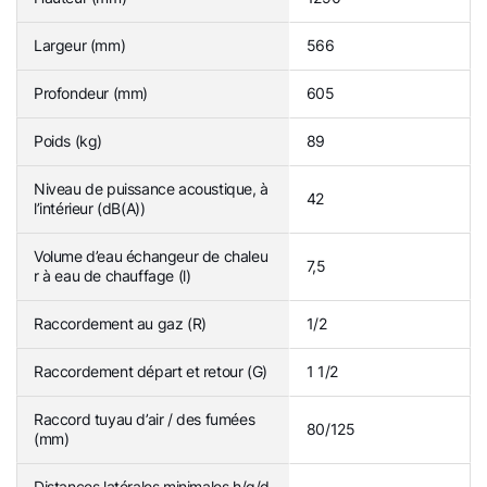
Largeur (mm)
566
Profondeur (mm)
605
Poids (kg)
89
Niveau de puissance acoustique, à
42
l’intérieur (dB(A))
Volume d’eau échangeur de chaleu
7,5
r à eau de chauffage (l)
Raccordement au gaz (R)
1/2
Raccordement départ et retour (G)
1 1/2
Raccord tuyau d’air / des fumées
80/125
(mm)
Distances latérales minimales h/g/d