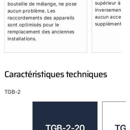
supérieur à l’ar
bouteille de mélange, ne pose
inversement s'
aucun problème. Les
aucun accessoi
raccordements des appareils
supplémentaire
sont optimisés pour le
remplacement des anciennes
installations.
Caractéristiques techniques
TGB-2
TGB-2-20
TGB