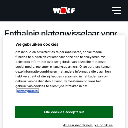
Enthalpie platenwisselaar voor
HR-WTW units
We gebruiken cookies
om inhoud en advertenties te personaliseren, social media
functies te bieden en verkeer naar onze site te analyseren. We
De WOLF CKL en CFL units zijn vanaf heden
delen ook informatie over uw gebruik van onze site met onze
beschikbaar met enthalpie platenwisselaar met
social media, reclame- en analysepartners. Onze partners kunnen
hoog rendement. Dit maakt de units ideaal in
deze informatie combineren met andere informatie die u aan hen
hebt verstrekt of die zij hebben verzameld in het kader van uw
gebruik voor het terugwinnen van zowel
gebruik van de diensten. U kunt uw toestemming voor het
voelbare als latente energie van de
gebruik van cookies te allen tijde intrekken in het
privacybeleid.
extractielucht.
Hallo!
De luchtstromen in de units worden gescheiden
Hoe kunnen wij u helpen?
Alle cookies accepteren
via een semipermeabel speciaalpolymeer, wat
ervoor zorgt dat enkel watermoleculen
Alleen noodzakelijke cookies
Ik ben professional
overgedragen worden en geen ongewenste