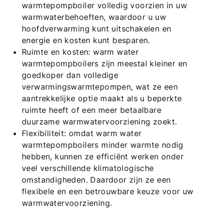
warmtepompboiler volledig voorzien in uw
warmwaterbehoeften, waardoor u uw
hoofdverwarming kunt uitschakelen en
energie en kosten kunt besparen.
Ruimte en kosten: warm water
warmtepompboilers zijn meestal kleiner en
goedkoper dan volledige
verwarmingswarmtepompen, wat ze een
Hallo!
aantrekkelijke optie maakt als u beperkte
ruimte heeft of een meer betaalbare
Hoe kunnen wij u helpen?
duurzame warmwatervoorziening zoekt.
Flexibiliteit: omdat warm water
warmtepompboilers minder warmte nodig
Contact met het team
hebben, kunnen ze efficiënt werken onder
veel verschillende klimatologische
Contactformulier
omstandigheden. Daardoor zijn ze een
flexibele en een betrouwbare keuze voor uw
warmwatervoorziening.
Mail de WOLF Service