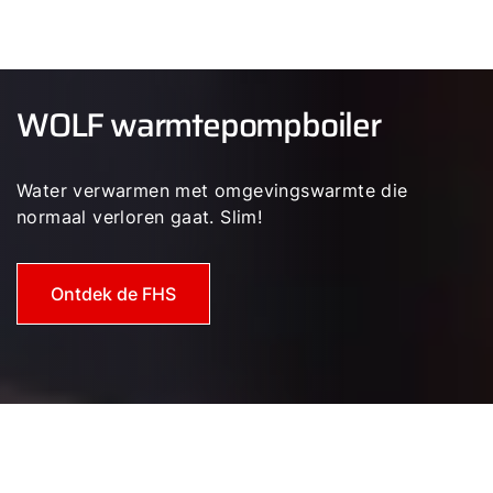
Adresgegevens
Ook interessant?
WOLF warmtepompboiler
Downloads
Water verwarmen met omgevingswarmte die
normaal verloren gaat. Slim!
Service App
Ontdek de FHS