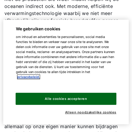
oceanen indirect ook. Met moderne, efficiënte
verwarmingstechnologie waarbij we niet meer
afhankelijk zijn van fossiele brandstoffen zorgen
wij en iedere gebruiker van onze systemen
We gebruiken cookies
ervoor dat er minder CO2 in de atmosfeer komt,
om inhoud en advertenties te personaliseren, social media
waardoor de oceanen ook minder CO2 hoeven
functies te bieden en verkeer naar onze site te analyseren. We
delen ook informatie over uw gebruik van onze site met onze
op te ruimen.
social media, reclame- en analysepartners. Onze partners kunnen
Maar dat is nog niet alles: sinds 2019 is WOLF
deze informatie combineren met andere informatie die u aan hen
hebt verstrekt of die zij hebben verzameld in het kader van uw
GmbH sponsor van de One Ocean Foundation, die
gebruik van de diensten. U kunt uw toestemming voor het
zich inzet voor het behoud van gezonde
gebruik van cookies te allen tijde intrekken in het
oceanen. De foundation zet zich in om
privacybeleid.
oplossingen voor oceaanproblemen te versnellen,
door internationale leiders, instellingen, bedrijven
en mensen te inspireren en het vergroten van hun
Alle cookies accepteren
kennis over de oceanen.
Alleen noodzakelijke cookies
Maar vooral belangrijk om te beseffen is dat we
allemaal op onze eigen manier kunnen bijdragen