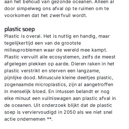
aan het behoud van gezonde oceanen. Alleen al
door simpelweg ons afval op te ruimen om te
voorkomen dat het zwerfvuil wordt.
plastic soep
Plastic is overal. Het is nuttig en handig, maar
tegelijkertijd een van de grootste
milieuproblemen waar de wereld mee kampt.
Plastic vervuilt alle ecosystemen, zelfs de meest
Hallo!
afgelegen plekken op aarde. Dieren raken in het
plastic verstrikt en sterven een langzame,
Hoe kunnen wij u helpen?
pijnlijke dood. Minuscule kleine deeltjes plastic,
zogenaamde microplastics, zijn al aangetroffen
in menselijk bloed. En intussen belandt er nog
Contact met het team
elke minuut een vuilniswagen aan plastic afval in
de oceanen. Uit onderzoek blijkt dat de plastic
Contactformulier
soep is verviervoudigd in 2050 als we niet snel
actie ondernemen **.
Mail de WOLF Service