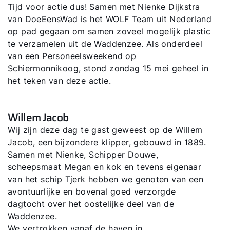
Tijd voor actie dus! Samen met Nienke Dijkstra
van DoeEensWad is het WOLF Team uit Nederland
Adresgegevens
op pad gegaan om samen zoveel mogelijk plastic
te verzamelen uit de Waddenzee. Als onderdeel
van een Personeelsweekend op
Ook interessant?
Schiermonnikoog, stond zondag 15 mei geheel in
het teken van deze actie.
Downloads
Service App
Willem Jacob
Wij zijn deze dag te gast geweest op de Willem
Jacob, een bijzondere klipper, gebouwd in 1889.
Samen met Nienke, Schipper Douwe,
scheepsmaat Megan en kok en tevens eigenaar
van het schip Tjerk hebben we genoten van een
avontuurlijke en bovenal goed verzorgde
dagtocht over het oostelijke deel van de
Waddenzee.
We vertrokken vanaf de haven in