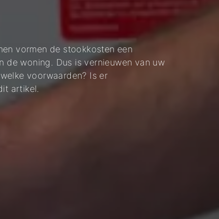
emen vormen de stookkosten een
van de woning. Dus is vernieuwen van uw
 welke voorwaarden? Is er
t artikel.