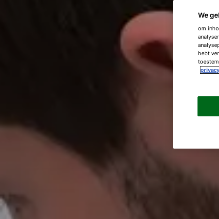
We ge
om inhou
analyser
analysep
hebt ver
toestemm
privacy