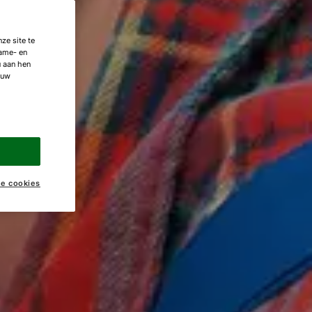
ze site te
lame- en
u aan hen
 uw
ke cookies