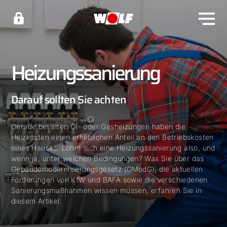
Heizungssanierung
Darauf sollten Sie achten
Gerade bei alten Öl- oder Gasheizungen haben die
Heizkosten einen erheblichen Anteil an den Betriebskosten
eines Hauses. Lohnt sich eine Heizungssanierung also, und
wenn ja, unter welchen Bedingungen? Was Sie über das
Gebäudemodernisierungsgesetz (GModG), die aktuellen
Förderungen von KfW und BAFA sowie die verschiedenen
Sanierungsmaßnahmen wissen müssen, erfahren Sie in
diesem Artikel.