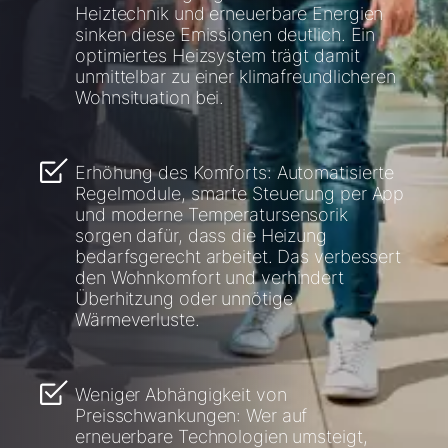
Heiztechnik und erneuerbare Energien
sinken diese Emissionen deutlich. Ein
optimiertes Heizsystem trägt damit
unmittelbar zu einer klimafreundlicheren
Wohnsituation bei.
Erhöhung des Komforts: Automatisierte
Regelmodule, smarte Steuerung per App
und moderne Temperatursensorik
sorgen dafür, dass die Heizung
bedarfsgerecht arbeitet. Das verbessert
Servus!
den Wohnkomfort und verhindert
Überhitzung oder unnötige
Wie können wir Ihnen helfen?
Wärmeverluste.
Service kontaktieren
Weniger Abhängigkeit von
Preisschwankungen: Wer auf
Produktberatung
erneuerbare Technologien umsteigt,