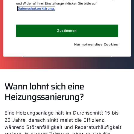
und Widerruf Ihrer Einstellungen klicken Sie bitte auf
Lassen Sie sich individuell von einem qualifizierten
Datenschutzerklärung.
Heizungsspezialisten beraten. Unsere praktische
Postleitzahl-Suche findet einen Fachpartner auch in
Ihrer Nähe.
Zustimmen
Nur notwendige Cookies
Finden Sie Ihren Experten!
Wann lohnt sich eine
Heizungssanierung?
Eine Heizungsanlage hält im Durchschnitt 15 bis
20 Jahre, danach sinkt meist die Effizienz,
während Störanfälligkeit und Reparaturhäufigkeit