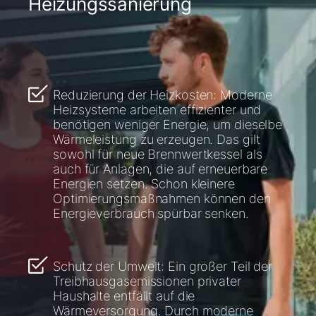
Heizungssanierung
Reduzierung der Heizkosten: Moderne
Heizsysteme arbeiten effizienter und
benötigen weniger Energie, um dieselbe
Wärmeleistung zu erzeugen. Das gilt
sowohl für neue Brennwertkessel als
auch für Anlagen, die auf erneuerbare
Energien setzen. Schon kleinere
Optimierungsmaßnahmen können den
Energieverbrauch spürbar senken.
Schutz der Umwelt: Ein großer Teil der
Treibhausgasemissionen privater
Haushalte entfällt auf die
Wärmeversorgung. Durch moderne