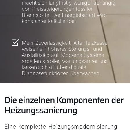
macht sich langfristig weniger abhängig
von Preissteigerungen fossiler
Fachhandwerker finden
Brennstoffe. Der Energiebedarf wird
konstanter kalkulierbar.
Wichtige Links
Mehr Zuverlässigkeit: Alte Heizkessel
5 Jahre Garantie
weisen ein höheres Störungs- und
Ausfallrisiko auf. Moderne Systeme
Karriere
arbeiten stabiler, wartungsärmer und
lassen sich oft über digitale
Privatkunden-Downloads
Diagnosefunktionen überwachen.
Die einzelnen Komponenten der
Heizungssanierung
Eine komplette Heizungsmodernisierung