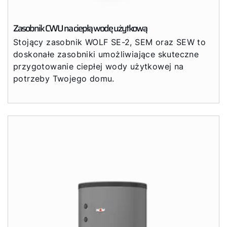
Zasobnik CWU na ciepłą wodę użytkową
Cześć!
Stojący zasobnik WOLF SE-2, SEM oraz SEW to
doskonałe zasobniki umożliwiające skuteczne
Jak możemy Ci pomóc?
przygotowanie ciepłej wody użytkowej na
potrzeby Twojego domu.
Znajdź swojego eksperta
Przydatne linki
Kariera
O nas
Kontakt