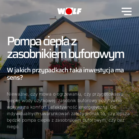
Pompa ciepła z
zasobnikiem buforowym
W jakich przypadkach taka inwestycja ma
sens?
Nieważne, czy mowa o ogrzewaniu, czy przygotowaniu
ciepłej wody użytkowej: zasobnik buforowy pozytywnie
wpływa na komfort i efektywność energetyczną. Od
indywidualnych uwarunkowań zależy jednak to, czy lepsza
będzie pompa ciepła z zasobnikiem buforowym, czy bez
niego.