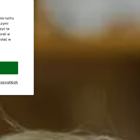
nia ruchu
aszymi
zyć te
brali w
wołać w
szystkich