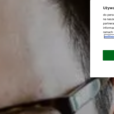
Używa
do perso
na nasze
partner
informac
ramach 
polity