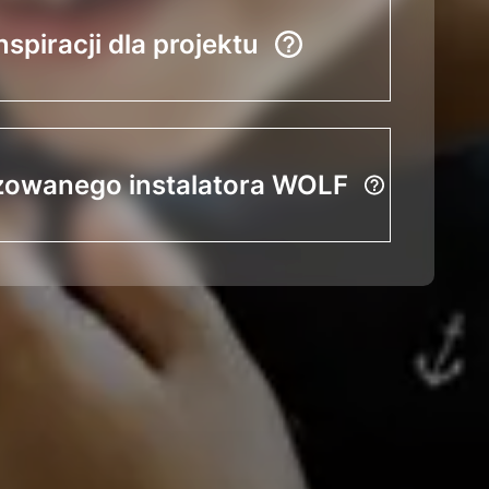
nspiracji dla projektu
zowanego instalatora WOLF