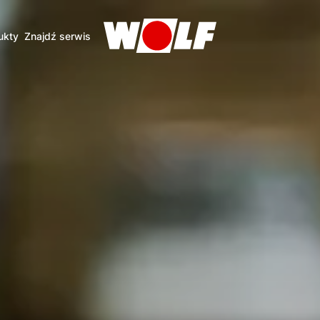
ukty
Znajdź serwis