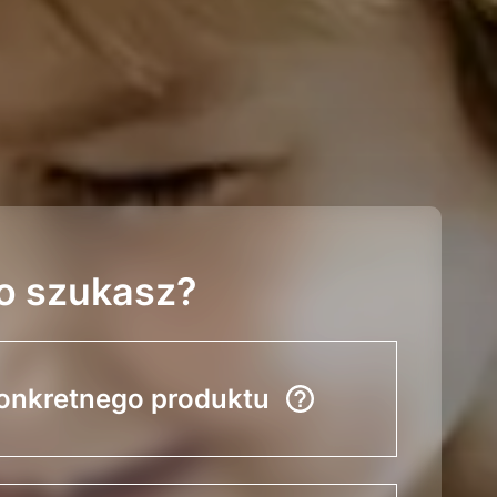
o szukasz?
onkretnego produktu