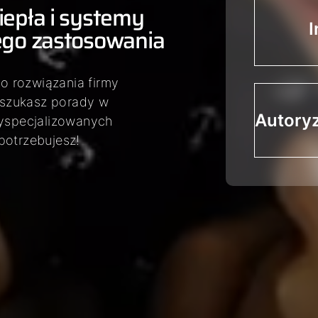
epła i systemy
I
ego zastosowania
o rozwiązania firmy
 szukasz porady w
Autory
wyspecjalizowanych
potrzebujesz!