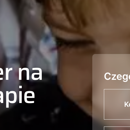
er na
Czeg
apie
K