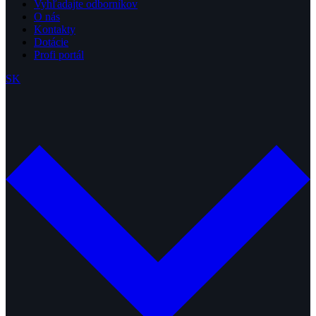
Vyhľadajte odborníkov
O nás
Kontakty
Dotácie
Profi portál
SK