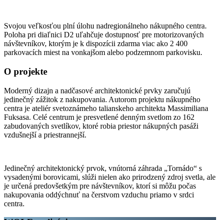
Svojou veľkosťou plní úlohu nadregionálneho nákupného centra.
Poloha pri diaľnici D2 uľahčuje dostupnosť pre motorizovaných
návštevníkov, ktorým je k dispozícii zdarma viac ako 2 400
parkovacích miest na vonkajšom alebo podzemnom parkovisku.
O projekte
Moderný dizajn a nadčasové architektonické prvky zaručujú
jedinečný zážitok z nakupovania. Autorom projektu nákupného
centra je ateliér svetoznámeho talianskeho architekta Massimiliana
Fuksasa. Celé centrum je presvetlené denným svetlom zo 162
zabudovaných svetlíkov, ktoré robia priestor nákupných pasáži
vzdušnejší a priestrannejší.
Jedinečný architektonický prvok, vnútorná záhrada „Tornádo“ s
vysadenými borovicami, slúži nielen ako prirodzený zdroj svetla, ale
je určená predovšetkým pre návštevníkov, ktorí si môžu počas
nakupovania oddýchnuť na čerstvom vzduchu priamo v srdci
centra.