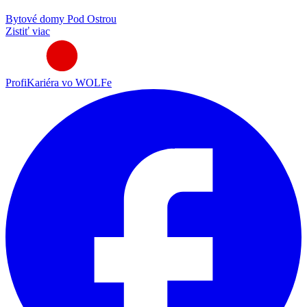
Bytové domy Pod Ostrou
Zistiť viac
Profi
Kariéra vo WOLFe