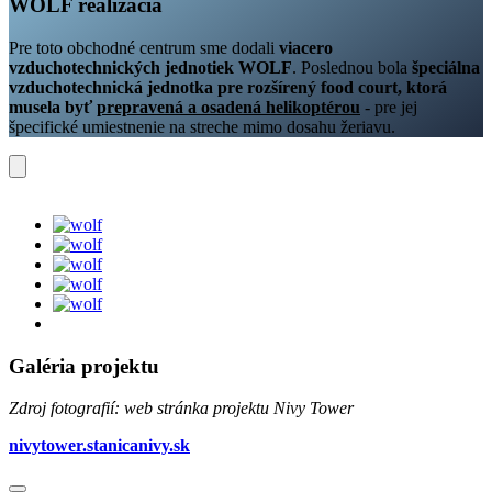
WOLF realizácia
Pre toto obchodné centrum sme dodali
viacero
vzduchotechnických jednotiek WOLF
. Poslednou bola
špeciálna
vzduchotechnická jednotka pre rozšírený food court, ktorá
musela byť
prepravená a osadená helikoptérou
- pre jej
špecifické umiestnenie na streche mimo dosahu žeriavu.
Galéria projektu
Zdroj fotografií: web stránka projektu Nivy Tower
nivytower.stanicanivy.sk