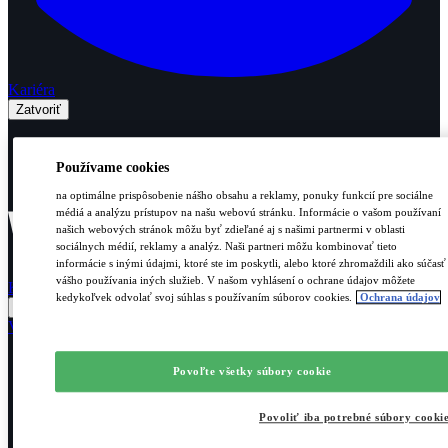
Kariéra
Zatvoriť
Poradenstvo
Produkty
Používame cookies
Vyhľadajte odborníkov
na optimálne prispôsobenie nášho obsahu a reklamy, ponuky funkcií pre sociálne
médiá a analýzu prístupov na našu webovú stránku. Informácie o vašom používaní
našich webových stránok môžu byť zdieľané aj s našimi partnermi v oblasti
sociálnych médií, reklamy a analýz. Naši partneri môžu kombinovať tieto
informácie s inými údajmi, ktoré ste im poskytli, alebo ktoré zhromaždili ako súčasť
vášho používania iných služieb. V našom vyhlásení o ochrane údajov môžete
Koncoví zákazníci
Profi sekcia
kedykoľvek odvolať svoj súhlas s používaním súborov cookies.
Ochrana údajov
Vyhľadávanie
Povoľte všetky súbory cookie
Povoliť iba potrebné súbory cooki