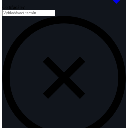
Čo hľadáte?