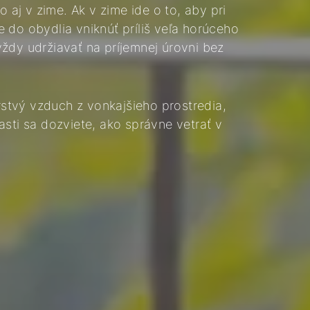
o aj v zime. Ak v zime ide o to, aby pri
ie do obydlia vniknúť príliš veľa horúceho
ždy udržiavať na príjemnej úrovni bez
stvý vzduch z vonkajšieho prostredia,
asti sa dozviete, ako správne vetrať v