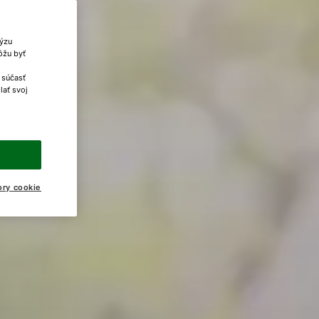
lýzu
ôžu byť
 súčasť
lať svoj
ory cookie