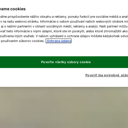
vame cookies
málne prispôsobenie nášho obsahu a reklamy, ponuky funkcií pre sociálne médiá a ana
ov na našu webovú stránku. Informácie o vašom používaní našich webových stránok m
 aj s našimi partnermi v oblasti sociálnych médií, reklamy a analýz. Naši partneri môžu
ať tieto informácie s inými údajmi, ktoré ste im poskytli, alebo ktoré zhromaždili ako
oužívania iných služieb. V našom vyhlásení o ochrane údajov môžete kedykoľvek odvo
s používaním súborov cookies.
Ochrana údajov
Povoľte všetky súbory cookie
Povoliť iba potrebné súb