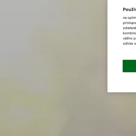
Použí
na opti
prístup
zdieľané
kombinov
vášho p
súhlas 