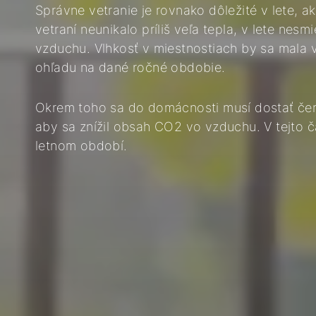
Správne vetranie je rovnako dôležité v lete, ak
vetraní neunikalo príliš veľa tepla, v lete nesm
vzduchu. Vlhkosť v miestnostiach by sa mala v
ohľadu na dané ročné obdobie.
Okrem toho sa do domácnosti musí dostať čer
aby sa znížil obsah CO2 vo vzduchu. V tejto č
letnom období.