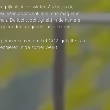
grijk als in de winter. Als het in de
verliezen door ventilatie, dan mag er in
men. De luchtvochtigheid in de kamers
n gehouden, ongeacht het seizoen.
ing binnenkomen om het CO2-gehalte van
ventileren in de zomer werkt.