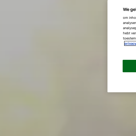
We ge
om inhou
analyser
analysep
hebt ver
toestemm
privacy