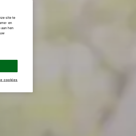
ze site te
lame- en
u aan hen
 uw
ke cookies