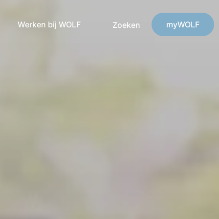
Werken bij WOLF
myWOLF
Zoeken