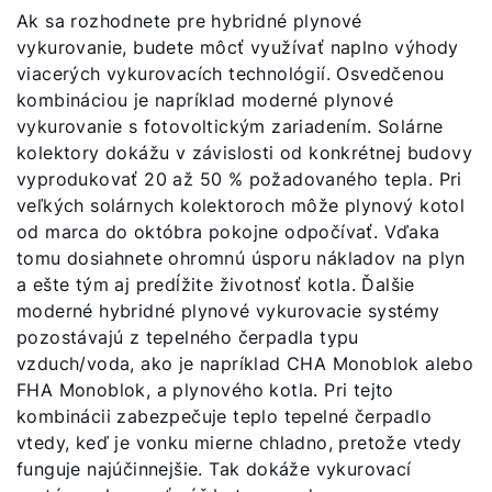
Ak sa rozhodnete pre hybridné plynové
vykurovanie, budete môcť využívať naplno výhody
viacerých vykurovacích technológií. Osvedčenou
kombináciou je napríklad moderné plynové
vykurovanie s fotovoltickým zariadením. Solárne
kolektory dokážu v závislosti od konkrétnej budovy
vyprodukovať 20 až 50 % požadovaného tepla. Pri
veľkých solárnych kolektoroch môže plynový kotol
od marca do októbra pokojne odpočívať. Vďaka
tomu dosiahnete ohromnú úsporu nákladov na plyn
a ešte tým aj predĺžite životnosť kotla. Ďalšie
moderné hybridné plynové vykurovacie systémy
pozostávajú z tepelného čerpadla typu
vzduch/voda, ako je napríklad CHA Monoblok alebo
FHA Monoblok, a plynového kotla. Pri tejto
kombinácii zabezpečuje teplo tepelné čerpadlo
vtedy, keď je vonku mierne chladno, pretože vtedy
funguje najúčinnejšie. Tak dokáže vykurovací