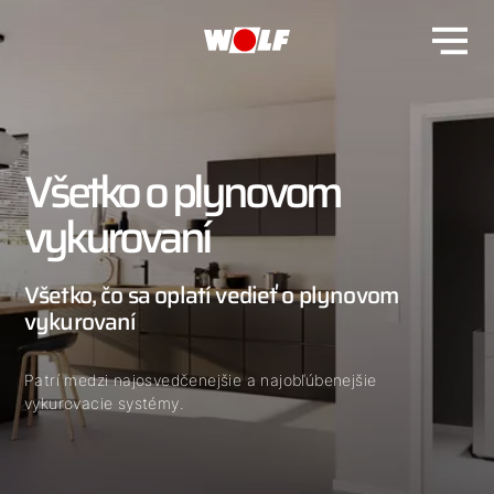
Všetko o plynovom
vykurovaní
Všetko, čo sa oplatí vedieť o plynovom
vykurovaní
Patrí medzi najosvedčenejšie a najobľúbenejšie
vykurovacie systémy.