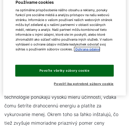
Používame cookies
na optimálne prispôsobenie nášho obsahu a reklamy, ponuky
funkcií pre sociálne médiá a analýzu prístupov na našu webovú
stránku. Informácie o vašom používaní našich webových stránok
môžu byť zdieľané aj s našimi partnermi v oblasti sociálnych
médií, reklamy a analýz. Naši partneri môžu kombinovať tieto
informácie s inými údajmi, ktoré ste im poskytli, alebo ktoré
zhromaždili ako súčasť vášho používania iných služieb. V našom
vyhlásení o ochrane údajov môžete kedykoľvek odvolať svoj
Účinnosť, výhodná cena a
súhlas s používaním súborov cookies.
Ochrana údajov
možnosť čerpať dotácie
Povoľte všetky súbory cookie
Špičkový pomer ceny a výkonu
Povoliť iba potrebné súbory cookie
Moderné plynové systémy na báze kondenzačnej
technológie ponúkajú vysokú mieru účinnosti, vďaka
čomu šetríte drahocennú energiu a platíte za
vykurovanie menej. Okrem toho sa ľahko inštalujú, čo
tiež zvyšuje mimoriadne priaznivý pomer ceny