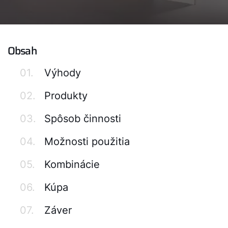
Obsah
01.
Výhody
02.
Produkty
03.
Spôsob činnosti
04.
Možnosti použitia
05.
Kombinácie
06.
Kúpa
07.
Záver