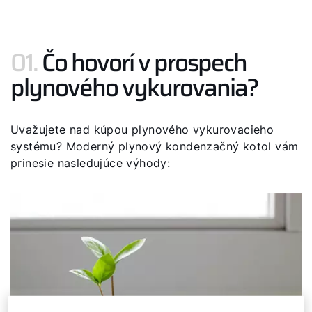
01.
Čo hovorí v prospech
plynového vykurovania?
Uvažujete nad kúpou plynového vykurovacieho
systému? Moderný plynový kondenzačný kotol vám
prinesie nasledujúce výhody: