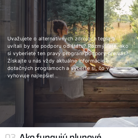
Uvažujete o alternatívnych zdrojoch tepla a
uvítali by ste podporu od štátu? Rozmýšľate, ako
si vyberiete ten pravý program podpory pre vás?
Získajte u nás vždy aktuálne informácie o
dotačných programoch a vyberte si, čo vám
vyhovuje najlepšie!
03.
Ako fungujú plynové