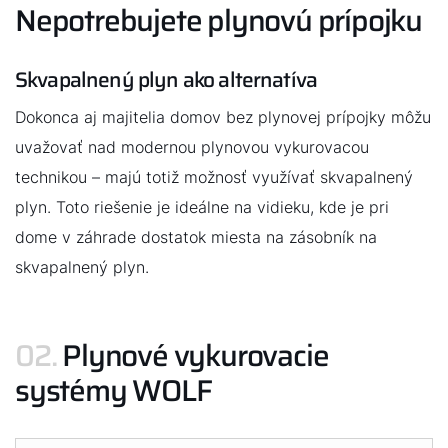
Nepotrebujete plynovú prípojku
Dobrý deň!
Skvapalnený plyn ako alternatíva
Ako vám môžeme pomôcť?
Dokonca aj majitelia domov bez plynovej prípojky môžu
uvažovať nad modernou plynovou vykurovacou
Kontaktný formulár
technikou – majú totiž možnosť využívať skvapalnený
Kontakty
plyn. Toto riešenie je ideálne na vidieku, kde je pri
dome v záhrade dostatok miesta na zásobník na
Nájdite si odborníka
skvapalnený plyn.
Dôležité odkazy
02.
Plynové vykurovacie
systémy WOLF
Obchodný tím
Kariéra