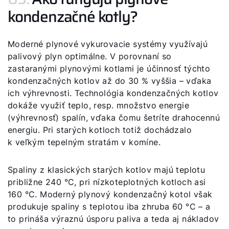
kondenzačné kotly?
Moderné plynové vykurovacie systémy využívajú
palivový plyn optimálne. V porovnaní so
zastaranými plynovými kotlami je účinnosť týchto
kondenzačných kotlov až do 30 % vyššia – vďaka
ich výhrevnosti. Technológia kondenzačných kotlov
dokáže využiť teplo, resp. množstvo energie
(výhrevnosť) spalín, vďaka čomu šetríte drahocennú
energiu. Pri starých kotloch totiž dochádzalo
k veľkým tepelným stratám v komíne.
Spaliny z klasických starých kotlov majú teplotu
približne 240 °C, pri nízkoteplotných kotloch asi
160 °C. Moderný plynový kondenzačný kotol však
produkuje spaliny s teplotou iba zhruba 60 °C – a
to prináša výraznú úsporu paliva a teda aj nákladov