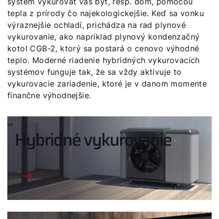
systém vykurovať váš byt, resp. dom, pomocou
tepla z prírody čo najekologickejšie. Keď sa vonku
výraznejšie ochladí, prichádza na rad plynové
vykurovanie, ako napríklad plynový kondenzačný
kotol CGB-2, ktorý sa postará o cenovo výhodné
teplo. Moderné riadenie hybridných vykurovacích
systémov funguje tak, že sa vždy aktivuje to
vykurovacie zariadenie, ktoré je v danom momente
finančne výhodnejšie.
Hybridné vykurovanie