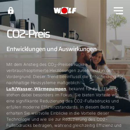
CO2-Preis
Entwicklungen und Auswirkungen
Mit dem Anstieg des CO
-Preises rücken
2
verbrauchsoptimierte Heizlösungen zunehmend in den
Vordergrund. Dieser Trend beeinflusst die Entscheidung für
nachhaltige Heizsysteme maßgeblich:
Luft/Wasser-Wärmepumpen
, bekannt für ihre Effizienz,
stehen dabei besonders im Fokus. Sie bieten Vorteile wie
eine signifikante Reduzierung des CO2-Fußabdrucks und
erfüllen moderne Effizienzstandards. In diesem Beitrag
erhalten Sie wertvolle Einblicke in die Vorteile dieser
Technologie und wie sie zur Reduzierung des CO2-
Fußabdrucks beitragen, während gleichzeitig Effizienz und