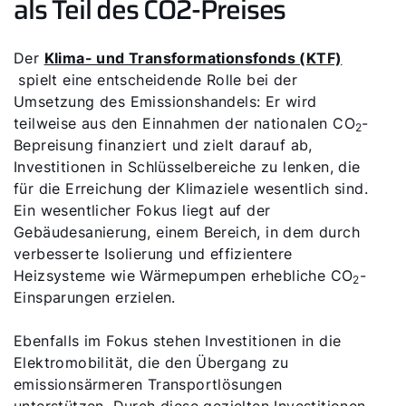
als Teil des CO2-Preises
Der
Klima- und Transformationsfonds (KTF)
spielt eine entscheidende Rolle bei der
Umsetzung des Emissionshandels: Er wird
Servus!
teilweise aus den Einnahmen der nationalen CO
-
2
Bepreisung finanziert und zielt darauf ab,
Wie können wir Ihnen helfen?
Investitionen in Schlüsselbereiche zu lenken, die
für die Erreichung der Klimaziele wesentlich sind.
Ein wesentlicher Fokus liegt auf der
Service kontaktieren
Gebäudesanierung, einem Bereich, in dem durch
verbesserte Isolierung und effizientere
Produktberatung
Heizsysteme wie Wärmepumpen erhebliche CO
-
2
Einsparungen erzielen.
Fachhandwerker finden
Ebenfalls im Fokus stehen Investitionen in die
Elektromobilität, die den Übergang zu
Wichtige Links
emissionsärmeren Transportlösungen