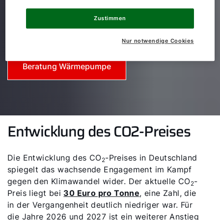
Informieren Sie sich über den Stromverbrauch, die
Zustimmen
Arten von Wärmepumpen und weitere wichtige
Merkmale.
Nur notwendige Cookies
Beratung Wärmepumpe
Entwicklung des CO2-Preises
Die Entwicklung des CO
-Preises in Deutschland
2
spiegelt das wachsende Engagement im Kampf
gegen den Klimawandel wider. Der aktuelle CO
-
2
Preis liegt bei
30 Euro pro Tonne
, eine Zahl, die
in der Vergangenheit deutlich niedriger war. Für
die Jahre 2026 und 2027 ist ein weiterer Anstieg