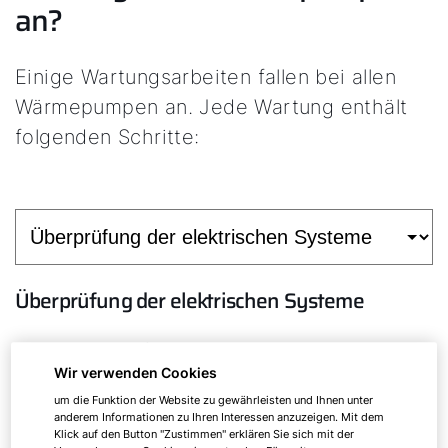
an?
Einige Wartungsarbeiten fallen bei allen
Wärmepumpen an. Jede Wartung enthält
folgenden Schritte:
Überprüfung der elektrischen Systeme
Um die einwandfreie Funktion der Anlage
sicherzustellen, muss der Heizungsinstallateur alle
Wir verwenden Cookies
elektrischen Komponenten auf Verschleiß
um die Funktion der Website zu gewährleisten und Ihnen unter
anderem Informationen zu Ihren Interessen anzuzeigen. Mit dem
überprüfen. Bei jeder Wärmepumpen-Wartung
Klick auf den Button "Zustimmen" erklären Sie sich mit der
untersucht er daher die Stecker, Kontakte und