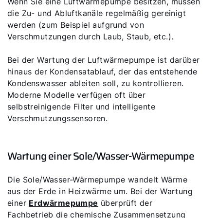
Wenn Sie eine Luftwärmepumpe besitzen, müssen
die Zu- und Abluftkanäle regelmäßig gereinigt
werden (zum Beispiel aufgrund von
Verschmutzungen durch Laub, Staub, etc.).
Bei der Wartung der Luftwärmepumpe ist darüber
hinaus der Kondensatablauf, der das entstehende
Kondenswasser ableiten soll, zu kontrollieren.
Moderne Modelle verfügen oft über
selbstreinigende Filter und intelligente
Verschmutzungssensoren.
Servus!
Wartung einer Sole/Wasser-Wärmepumpe
Wie können wir Ihnen helfen?
Die Sole/Wasser-Wärmepumpe wandelt Wärme
aus der Erde in Heizwärme um. Bei der Wartung
einer
Erdwärmepumpe
überprüft der
Service kontaktieren
Fachbetrieb die chemische Zusammensetzung