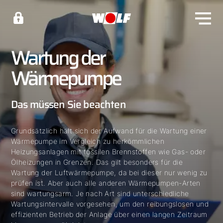
Wartung der
Wärmepumpe
Das müssen Sie beachten
Grundsätzlich hält sich der Aufwand für die Wartung einer
Wärmepumpe im Vergleich zu herkömmlichen
Heizungsanlagen mit fossilen Brennstoffen wie Gas- oder
Ölheizungen in Grenzen. Das gilt besonders für die
Wartung der Luftwärmepumpe, da bei dieser nur wenig zu
prüfen ist. Aber auch alle anderen Wärmepumpen-Arten
sind wartungsarm. Je nach Art sind unterschiedliche
Wartungsintervalle vorgesehen, um den reibungslosen und
effizienten Betrieb der Anlage über einen langen Zeitraum