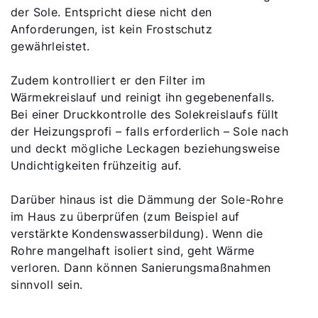
der Sole. Entspricht diese nicht den
Produktberatung
Anforderungen, ist kein Frostschutz
gewährleistet.
Fachhandwerker finden
Zudem kontrolliert er den Filter im
Wärmekreislauf und reinigt ihn gegebenenfalls.
Wichtige Links
Bei einer Druckkontrolle des Solekreislaufs füllt
der Heizungsprofi – falls erforderlich – Sole nach
und deckt mögliche Leckagen beziehungsweise
5 Jahre Garantie
Undichtigkeiten frühzeitig auf.
Karriere
Darüber hinaus ist die Dämmung der Sole-Rohre
Privatkunden-Downloads
im Haus zu überprüfen (zum Beispiel auf
verstärkte Kondenswasserbildung). Wenn die
Rohre mangelhaft isoliert sind, geht Wärme
verloren. Dann können Sanierungsmaßnahmen
sinnvoll sein.