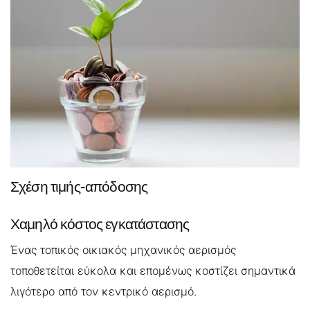
Αλλά ο τοπικός αερισμός μπορεί επίσης να είναι μια
λογική επένδυση στην κρεβατοκάμαρα. Γιατί ο καλός
αέρας εξασφαλίζει έναν ξεκούραστο ύπνο.
Σχέση τιμής-απόδοσης
Χαμηλό κόστος εγκατάστασης
Ένας τοπικός οικιακός μηχανικός αερισμός
τοποθετείται εύκολα και επομένως κοστίζει σημαντικά
λιγότερο από τον κεντρικό αερισμό.