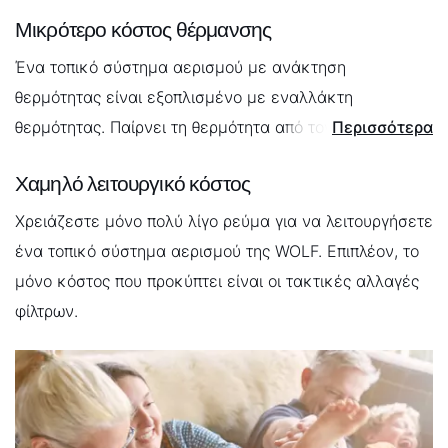
Μικρότερο κόστος θέρμανσης
Ένα τοπικό σύστημα αερισμού με ανάκτηση
θερμότητας είναι εξοπλισμένο με εναλλάκτη
θερμότητας. Παίρνει τη θερμότητα από τον αέρα
Περισσότερα
απαγωγής και τη χρησιμοποιεί για να θερμάνει τον
Χαμηλό λειτουργικό κόστος
αέρα προσαγωγής. Επομένως, σχεδόν καμία ενέργεια
θέρμανσης δεν χάνεται κατά τον αυτόματο αερισμό.
Χρειάζεστε μόνο πολύ λίγο ρεύμα για να λειτουργήσετε
ένα τοπικό σύστημα αερισμού της WOLF. Επιπλέον, το
μόνο κόστος που προκύπτει είναι οι τακτικές αλλαγές
φίλτρων.