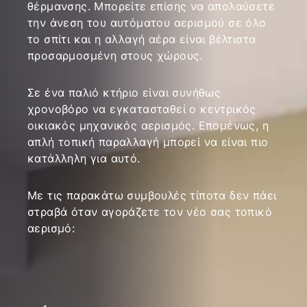
θέρμανσης. Μπορείτε επίσης να απολαύσετε
την άνεση του αυτόματου αερισμού σε όλο
το σπίτι και η αλλαγή αέρα είναι βέλτιστα
προσαρμοσμένη στους χώρους.
Σε ένα παλιό κτήριο είναι συνήθως
χρονοβόρο να εγκατασταθεί ο κεντρικός
οικιακός μηχανικός αερισμός. Επομένως, η
απλή τοπική παραλλαγή μπορεί να είναι πιο
κατάλληλη για αυτό.
Με τις παρακάτω συμβουλές τίποτα δεν πάει
στραβά όταν αγοράζετε τον νέο σας τοπικό
αερισμό: