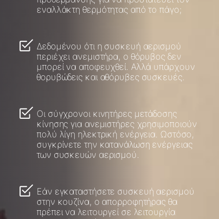
εναλλάκτη θερμότητας από το πάγο;
Δεδομένου ότι η συσκευή αερισμού
περιέχει ανεμιστήρα, ο θόρυβος δεν
μπορεί να αποφευχθεί. Αλλά υπάρχουν
θορυβώδεις και αθόρυβες συσκευές.
Οι σύγχρονοι κινητήρες μετάδοσης
κίνησης για ανεμιστήρες χρησιμοποιούν
πολύ λίγη ηλεκτρική ενέργεια. Ωστόσο,
συγκρίνετε την κατανάλωση ενέργειας
των συσκευών αερισμού.
Εάν εγκαταστήσετε συσκευή αερισμού
στην κουζίνα, ο απορροφητήρας θα
πρέπει να λειτουργεί σε λειτουργία