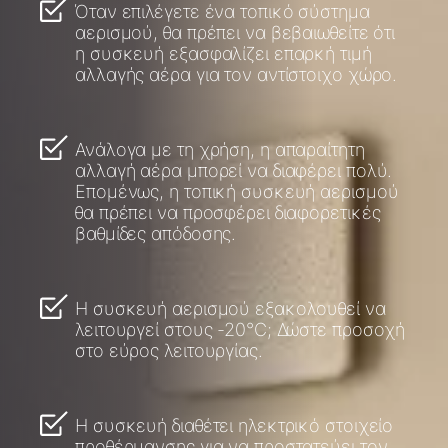
Όταν επιλέγετε ένα τοπικό σύστημα
αερισμού, θα πρέπει να βεβαιωθείτε ότι
η συσκευή εξασφαλίζει επαρκή τιμή
αλλαγής αέρα για τον αντίστοιχο χώρο.
Ανάλογα με τη χρήση, η απαραίτητη
αλλαγή αέρα μπορεί να διαφέρει πολύ.
Επομένως, η τοπική συσκευή αερισμού
θα πρέπει να προσφέρει διαφορετικές
βαθμίδες απόδοσης.
Η συσκευή αερισμού εξακολουθεί να
λειτουργεί στους -20°C; Δώστε προσοχή
στο εύρος λειτουργίας.
Η συσκευή διαθέτει ηλεκτρικό στοιχείο
προθέρμανσης για να προστατεύει τον