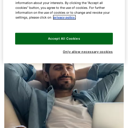
information about your interests. By clicking the "Accept all
Ανεξάρτητα από το αν πρόκειται για μπάνιο,
cookies" button, you agree to the use of cookies. For further
information on the use of cookies or to change and revoke your
κρεβατοκάμαρα ή υπόγειο: με τον τοπικό αερισμό,
settings, please click on
privacy policy.
το χειροκίνητο άνοιγμα των παραθύρων σε
μεμονωμένους χώρους ανήκει στο παρελθόν.
Accept All Cookies
Only allow necessary cookies