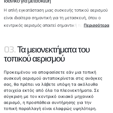
Ιδανικό για μετασκευή
Το μόνο που απαιτείται για την εγκατάσταση είναι μια
Η απλή εγκατάσταση μιας συσκευής τοπικού αερισμού
οπή στον τοίχο και μια σύνδεση ρεύματος. Επίσης δεν
είναι ιδιαίτερα σημαντική για τη μετασκευή, όπου ο
χάνεται πολύτιμη επιφάνεια χώρου με μία τοπική
κεντρικός αερισμός απαιτεί σημαντική προσπάθεια
Περισσότερα
συσκευή αερισμού
εγκατάστασης.
03.
Τα μειονεκτήματα του
τοπικού αερισμού
Προκειμένου να αποφασίσετε εάν μια τοπική
συσκευή αερισμού ανταποκρίνεται στις ανάγκες
σας, θα πρέπει να λάβετε υπόψη τα ακόλουθα
στοιχεία εκτός από όλα τα πλεονεκτήματα. Σε
σύγκριση με τον κεντρικό οικιακό μηχανικό
αερισμό, η προσπάθεια συντήρησης για την
τοπική παραλλαγή είναι ελαφρώς υψηλότερη.