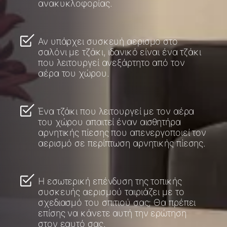
ανακυκλοφορίας.
Αν υπάρχει συσκευή αερισμο στο
σαλόνι με τζάκι, ιδανικό είναι ένα τζάκι
που λειτουργεί ανεξάρτητο από τον
αέρα του χώρου.
Ένα τζάκι που λειτουργεί με τον αέρα
του χώρου απαιτεί έναν αισθητήρα
αρνητικής πίεσης που απενεργοποιεί τον
αερισμό σε περίπτωση αρνητικής πίεσης.
Η εσωτερική επένδυση της τοπικής
συσκευής αερισμού ταιριάζει με το
σχεδιασμό του σπιτιού σας; Θα πρέπει
επίσης να κάνετε αυτή την ερώτηση
στον εαυτό σας.