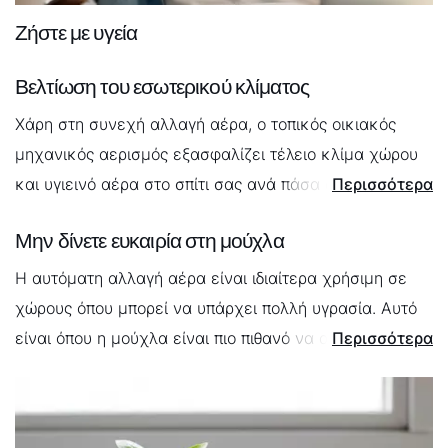
Ζήστε με υγεία
Βελτίωση του εσωτερικού κλίματος
Χάρη στη συνεχή αλλαγή αέρα, ο τοπικός οικιακός
μηχανικός αερισμός εξασφαλίζει τέλειο κλίμα χώρου
και υγιεινό αέρα στο σπίτι σας ανά πάσα στιγμή. Οι
Περισσότερα
αέριοι ρύποι στον αέρα διαφεύγουν έξω και δεν
Μην δίνετε ευκαιρία στη μούχλα
μπορούν να συσσωρευτούν σε επικίνδυνα επίπεδα.
Η αυτόματη αλλαγή αέρα είναι ιδιαίτερα χρήσιμη σε
Αυτό κρατά επίσης τη σκόνη και τα έντομα έξω. Τα
χώρους όπου μπορεί να υπάρχει πολλή υγρασία. Αυτό
λεπτά φίλτρα συγκρατούν επίσης τη γύρη, η οποία είναι
είναι όπου η μούχλα είναι πιο πιθανό να απειλήσει. Το
Περισσότερα
απίστευτα χρήσιμη για άτομα με αλλεργίες.
τοπικό σύστημα αερισμού μειώνει την υγρασία του
αέρα στο μπάνιο ή την κουζίνα και δεν δίνει καμία
πιθανότητα στη μούχλα.