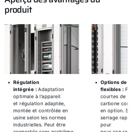
WOLF Service App
produit
Formulaire de contact
Garantie 5 ans
Régulation
Options de fi
intégrée :
Adaptation
flexibles :
Fi
optimale à l’appareil
courtes de sér
et régulation adaptée,
carbone cont
montée et contrôlée en
en option. S
usine selon les normes
serrage rapide
industrielles. Peut être
pour
connectée sans problème
pour son rem