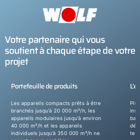
Votre partenaire qui vous
soutient à chaque étape de votre
projet
Portefeuille de produits
L’e
Les appareils compacts prêts à être
Plu
branchés jusqu’à 20 000 m³/h, les
ins
appareils modulaires jusqu’à environ
bas
40 000 m³/h et les appareils
dév
individuels jusqu’à 350 000 m³/h ne
tec