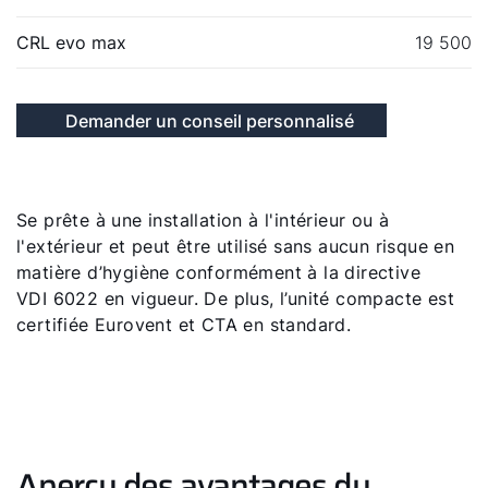
CRL evo max
19 500
Bonjour !
Demander un conseil personnalisé
Comment pouvons-nous vous aider ?
Se prête à une installation à l'intérieur ou à
Assistance commerciale
l'extérieur et peut être utilisé sans aucun risque en
matière d’hygiène conformément à la directive
Assistance technique
VDI 6022 en vigueur. De plus, l’unité compacte est
certifiée Eurovent et CTA en standard.
Administration des ventes
Liens rapides
Aperçu des avantages du