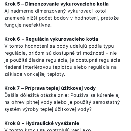
Krok 5 – Dimenzovanie vykurovacieho kotla
Aj nadmerne dimenzovaný vykurovací kotol
Obchodný tím
znamená nižší počet bodov v hodnotení, pretože
funguje neefektívne.
Kariéra
5-ročná záruka
Krok 6 – Regulácia vykurovacieho kotla
V tomto hodnotení sa body udeľujú podľa typu
Dotácie
regulácie, pričom sú dostupné tri možnosti – nie
je použitá žiadna regulácia, je dostupná regulácia
riadená interiérovou teplotou alebo regulácia na
základe vonkajšej teploty.
Krok 7 – Príprava teplej úžitkovej vody
Ďalšia dôležitá otázka znie: Používa sa kúrenie aj
na ohrev pitnej vody alebo je použitý samostatný
systém výroby teplej úžitkovej vody?
Krok 8 – Hydraulické vyváženie
V tomto kroku sa kontrolujú veci ako