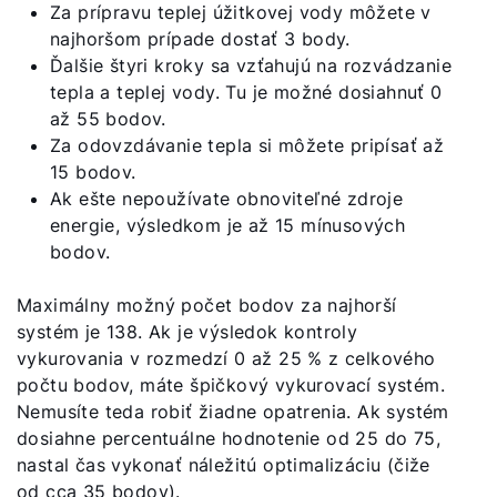
Za prípravu teplej úžitkovej vody môžete v
najhoršom prípade dostať 3 body.
Ďalšie štyri kroky sa vzťahujú na rozvádzanie
tepla a teplej vody. Tu je možné dosiahnuť 0
až 55 bodov.
Za odovzdávanie tepla si môžete pripísať až
15 bodov.
Ak ešte nepoužívate obnoviteľné zdroje
energie, výsledkom je až 15 mínusových
bodov.
Maximálny možný počet bodov za najhorší
systém je 138. Ak je výsledok kontroly
vykurovania v rozmedzí 0 až 25 % z celkového
počtu bodov, máte špičkový vykurovací systém.
Nemusíte teda robiť žiadne opatrenia. Ak systém
dosiahne percentuálne hodnotenie od 25 do 75,
nastal čas vykonať náležitú optimalizáciu (čiže
od cca 35 bodov).