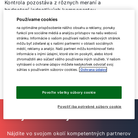
Kontrola pozostáva z rôznych meraní a
hodnotení jednotlivých komponentov
vykurovacieho systému.
Používame cookies
na optimálne prispôsobenie nášho obsahu a reklamy, ponuky
Kto vykonáva kontrolu
funkcií pre sociálne médiá a analýzu prístupov na našu webovú
stránku. Informácie o vašom používaní našich webových stránok
kúrenia?
môžu byť zdieľané aj s našimi partnermi v oblasti sociálnych
médií, reklamy a analýz. Naši partneri môžu kombinovať tieto
informácie s inými údajmi, ktoré ste im poskytli, alebo ktoré
zhromaždili ako súčasť vášho používania iných služieb. V našom
vyhlásení o ochrane údajov môžete kedykoľvek odvolať svoj
Kontrolu kúrenia vykonávajú iba špecializované
súhlas s používaním súborov cookies.
Ochrana údajov
firmy. Montážne firmy a servisní technici
pravidelne absolvujú príslušné školenia, aby mali
vždy najnovšie informácie a vedomosti.
Povoľte všetky súbory cookie
Povoliť iba potrebné súbory cookie
Nájdite si svojho odborníka!
Nájdite vo svojom okolí kompetentných partnerov