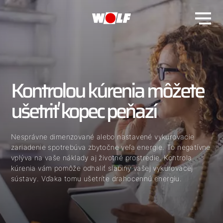
Kontrolou kúrenia môžete
ušetriť kopec peňazí
Nesprávne dimenzované alebo nastavené vykurovacie
zariadenie spotrebúva zbytočne veľa energie. To negatívne
vplýva na vaše náklady aj životné prostredie. Kontrola
kúrenia vám pomôže odhaliť slabiny vašej vykurovacej
sústavy. Vďaka tomu ušetríte drahocennú energiu.