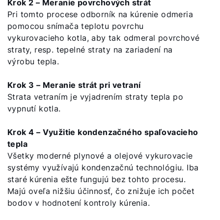
Krok 2 – Meranie povrchových strát
Pri tomto procese odborník na kúrenie odmeria
pomocou snímača teplotu povrchu
vykurovacieho kotla, aby tak odmeral povrchové
straty, resp. tepelné straty na zariadení na
výrobu tepla.
Dobrý deň!
Krok 3 – Meranie strát pri vetraní
Ako vám môžeme pomôcť?
Strata vetraním je vyjadrením straty tepla po
vypnutí kotla.
Kontaktný formulár
Krok 4 – Využitie kondenzačného spaľovacieho
tepla
Kontakty
Všetky moderné plynové a olejové vykurovacie
systémy využívajú kondenzačnú technológiu. Iba
staré kúrenia ešte fungujú bez tohto procesu.
Nájdite si odborníka
Majú oveľa nižšiu účinnosť, čo znižuje ich počet
bodov v hodnotení kontroly kúrenia.
Dôležité odkazy