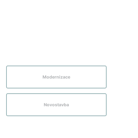
5letá záruka
Dotace
Modernizace
Novostavba