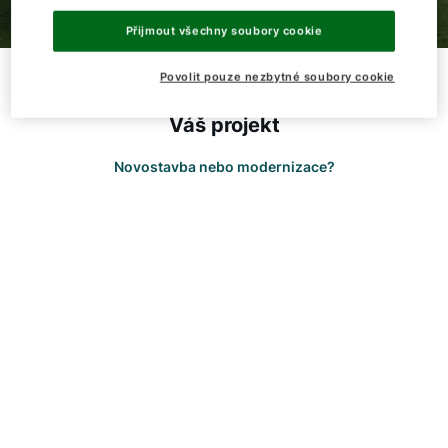
Dobrý den!
Přijmout všechny soubory cookie
Jak vám můžeme pomoct?
Povolit pouze nezbytné soubory cookie
Váš projekt
Kontaktní formulář
Novostavba nebo modernizace?
Kontakty a pobočky
Vyhledejte servisního technika
Důležité odkazy
Obchodní tým
Kariéra