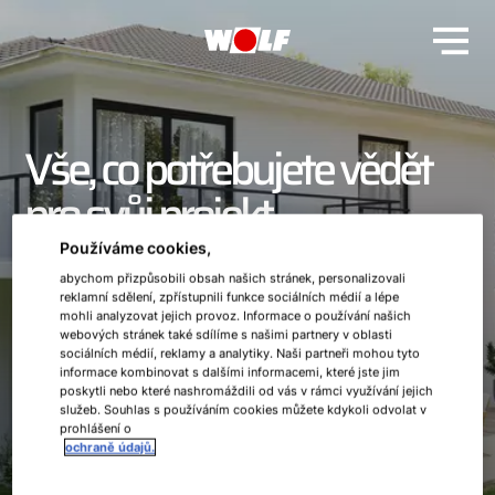
Vše, co potřebujete vědět
pro svůj projekt
Používáme cookies,
Plánujete nový topný systém? Na tom
abychom přizpůsobili obsah našich stránek, personalizovali
záleží!
reklamní sdělení, zpřístupnili funkce sociálních médií a lépe
mohli analyzovat jejich provoz. Informace o používání našich
webových stránek také sdílíme s našimi partnery v oblasti
sociálních médií, reklamy a analytiky. Naši partneři mohou tyto
Chcete renovovat svůj topný systém nebo plánujete
informace kombinovat s dalšími informacemi, které jste jim
novostavbu? Naše ukázkové projekty vám pomohou zjistit,
poskytli nebo které nashromáždili od vás v rámci využívání jejich
který systém je pro vás tím pravým řešením. Rádi vám poté
služeb. Souhlas s používáním cookies můžete kdykoli odvolat v
zodpovíme všechny vaše dotazy.
prohlášení o
ochraně údajů.