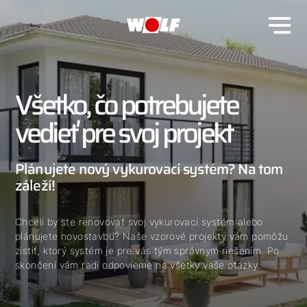
Všetko, čo potrebujete
vedieť pre svoj projekt
Plánujete nový vykurovací systém? Na tom
záleží!
Chceli by ste renovovať svoj vykurovací systém alebo
plánujete novostavbu? Naše vzorové projekty vám pomôžu
zistiť, ktorý systém je pre vás tým správnym riešením. Po
skončení vám radi odpovieme na všetky vaše otázky.