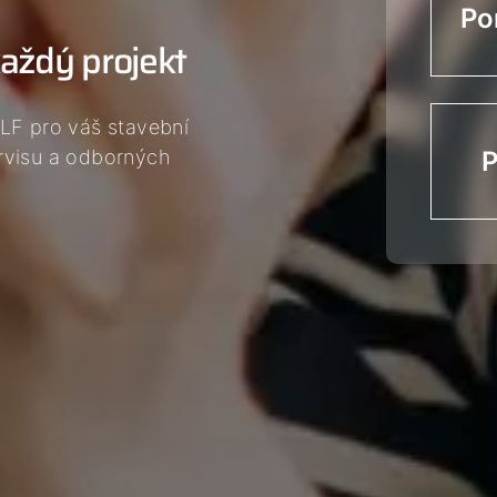
Po
aždý projekt
LF pro váš stavební
rvisu a odborných
P