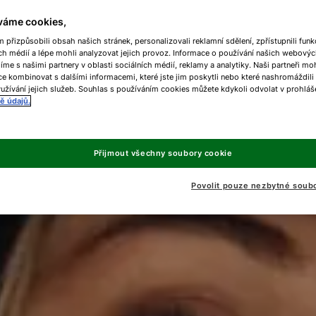
váme cookies,
přizpůsobili obsah našich stránek, personalizovali reklamní sdělení, zpřístupnili funk
ch médií a lépe mohli analyzovat jejich provoz. Informace o používání našich webovýc
líme s našimi partnery v oblasti sociálních médií, reklamy a analytiky. Naši partneři m
e kombinovat s dalšími informacemi, které jste jim poskytli nebo které nashromáždili
užívání jejich služeb. Souhlas s používáním cookies můžete kdykoli odvolat v prohláš
ě údajů.
Přijmout všechny soubory cookie
Povolit pouze nezbytné soub