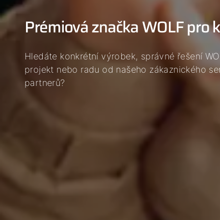
Prémiová značka WOLF pro k
Hledáte konkrétní výrobek, správné řešení WO
projekt nebo radu od našeho zákaznického se
partnerů?