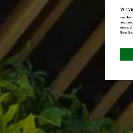
Wir v
um die F
anzuzei
einverst
Ihrer Ei