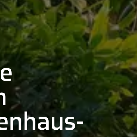
re
m
enhaus-