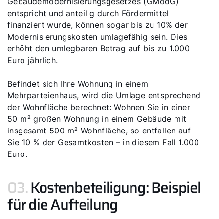
Gebäudemodernisierungsgesetzes (GModG)
Servus!
entspricht und anteilig durch Fördermittel
finanziert wurde, können sogar bis zu 10% der
Wie können wir Ihnen helfen?
Modernisierungskosten umlagefähig sein. Dies
erhöht den umlegbaren Betrag auf bis zu 1.000
Service kontaktieren
Euro jährlich.
Befindet sich Ihre Wohnung in einem
Produktberatung
Mehrparteienhaus, wird die Umlage entsprechend
der Wohnfläche berechnet: Wohnen Sie in einer
Fachhandwerker finden
50 m² großen Wohnung in einem Gebäude mit
insgesamt 500 m² Wohnfläche, so entfallen auf
Sie 10 % der Gesamtkosten – in diesem Fall 1.000
Wichtige Links
Euro.
5 Jahre Garantie
03.
Kostenbeteiligung: Beispiel
Karriere
für die Aufteilung
Privatkunden-Downloads