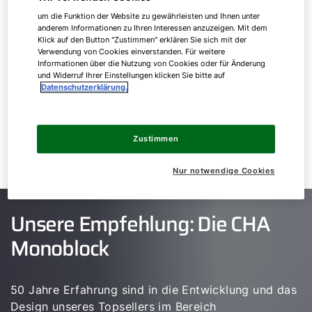
um die Funktion der Website zu gewährleisten und Ihnen unter
Ein entscheidendes Kriterium für die
anderem Informationen zu Ihren Interessen anzuzeigen. Mit dem
Klick auf den Button "Zustimmen" erklären Sie sich mit der
Umlagefähigkeit ist die Energieeinsparung: Eine
Verwendung von Cookies einverstanden. Für weitere
neue Heizung bzw. eine effiziente
Wärmepumpe
,
Informationen über die Nutzung von Cookies oder für Änderung
die durch moderne Technik den Energieverbrauch
und Widerruf Ihrer Einstellungen klicken Sie bitte auf
Datenschutzerklärung.
und die Heizkosten langfristig senkt, erfüllt diese
Voraussetzung. In diesem Fall profitieren Sie von
niedrigeren Heizkosten, während der Vermieter
Zustimmen
die anfallenden Kosten anteilig über eine
Mieterhöhung weitergeben darf.
Nur notwendige Cookies
Unsere Empfehlung: Die CHA
Monoblock
50 Jahre Erfahrung sind in die Entwicklung und das
Design unseres Topsellers im Bereich