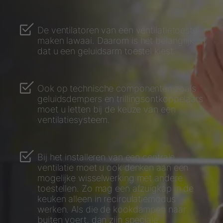
De ventilatoren van een ventilatietoestel
maken lawaai. Daarom is het belangrijk
dat u een geluidsarm toestel kiest.
Ook op technische componenten zoals
geluidsdempers en trillingsontkoppelaars
moet u letten bij de keuze van een
ventilatiesysteem.
Bij het installeren van een centrale
ventilatie moet u ook denken aan een
mogelijke wisselwerking met andere
toestellen. Zo mag een afzuigkap in de
keuken alleen in recirculatiemodus
werken. Als die de kookdampen naar
buiten voert, dan zijn speciale