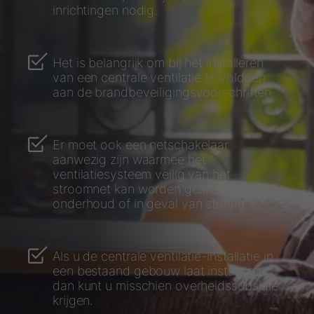
inrichtingen nodig.
Het is belangrijk om bij het installeren
van een centrale ventilatie te voldoen
aan de brandbeveiligingsvoorschriften.
Er moet ook een netschakelaar
aanwezig zijn waarmee het
ventilatiesysteem veilig van het
stroomnet kan worden gescheiden voor
onderhoud of in geval van storing.
Als u de centrale ventilatie-installatie in
een bestaand gebouw laat installeren,
dan kunt u misschien overheidssubsidie
krijgen.