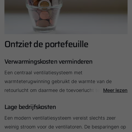
Ontziet de portefeuille
Verwarmingskosten verminderen
Een centraal ventilatiesysteem met
warmteterugwinning gebruikt de warmte van de
retourlucht om daarmee de toevoerlucht te verwarmen.
Meer lezen
Dat vermindert de ventilatieverliezen met zowat 98%
Lage bedrijfskosten
en reduceert de verwarmingskosten overeenkomstig.
Een modern ventilatiesysteem vereist slechts zeer
weinig stroom voor de ventilatoren. De besparingen op