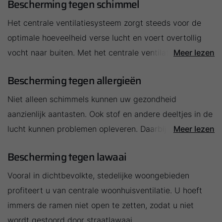
Bescherming tegen schimmel
Hallo!
Het centrale ventilatiesysteem zorgt steeds voor de
optimale hoeveelheid verse lucht en voert overtollig
Hoe kunnen wij u helpen?
vocht naar buiten. Met het centrale ventilatiesysteem
Meer lezen
hoeft u zich geen zorgen meer te maken over
Contact met het team
Bescherming tegen allergieën
schimmelvorming.
Niet alleen schimmels kunnen uw gezondheid
Contactformulier
aanzienlijk aantasten. Ook stof en andere deeltjes in de
Mail de WOLF Service
lucht kunnen problemen opleveren. Daarbij komt nog
Meer lezen
dat de aanwezigheid van pollen belastend is voor
Bescherming tegen lawaai
Adresgegevens
mensen met allergieën. Al deze stoffen worden door
het luchtfilter in de centrale luchtbehandelingskast
Vooral in dichtbevolkte, stedelijke woongebieden
buiten gehouden. Alleen zuivere lucht komt het gebouw
Ook interessant?
profiteert u van centrale woonhuisventilatie. U hoeft
binnen.
immers de ramen niet open te zetten, zodat u niet
wordt gestoord door straatlawaai.
Downloads