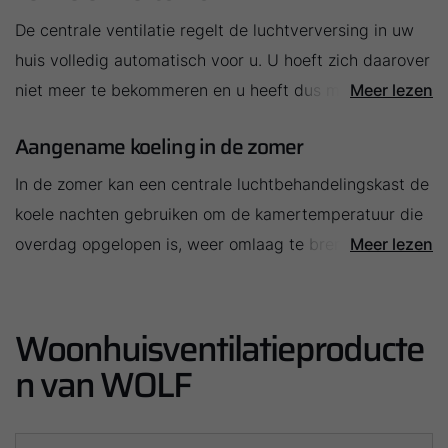
De centrale ventilatie regelt de luchtverversing in uw
huis volledig automatisch voor u. U hoeft zich daarover
niet meer te bekommeren en u heeft dus meer tijd voor
Meer lezen
andere zaken. In het bijzonder ‘s nachts kunt u op het
Aangename koeling in de zomer
toestel vertrouwen, want dan gaat de luchtkwaliteit
meestal achteruit en hebt u een gezonde lucht het
In de zomer kan een centrale luchtbehandelingskast de
hardst nodig voor een heilzame slaap.
koele nachten gebruiken om de kamertemperatuur die
overdag opgelopen is, weer omlaag te brengen. Als de
Meer lezen
behoefte aan koeling groter is, dan kan de
luchtbehandelingskast ook worden gecombineerd met
Woonhuisventilatieproducte
een warmtepomp met koelfunctie.
n van WOLF