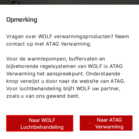
Opmerking
Vragen over WOLF verwarmingsproducten? Neem
contact op met ATAG Verwarming.
Centraal ventilatiesysteem
Voor de warmtepompen, buffervaten en
bijbehorende regelsystemen van WOLF is ATAG
Weinig energiekosten, veel verse lucht
Verwarming het aanspreekpunt. Onderstaande
knop verwijst u door naar de website van ATAG.
We kunnen niet zonder ventileren. Maar elke ventilatie kost
Voor luchtbehandeling blijft WOLF uw partner,
ook veel verwarmingsenergie. Een centrale ventilatie-
zoals u van ons gewend bent.
installatie brengt de oplossing. Verneem hier meer over de
voordelen van de centrale ventilatie en wat belangrijk is bij
de aanschaf.
Naar ATAG
Naar WOLF
Verwarming
Luchtbehandeling