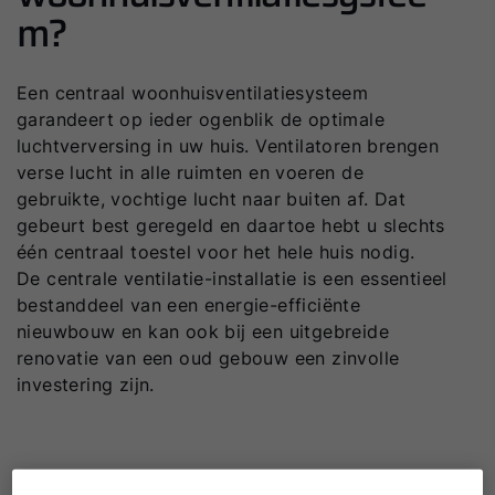
m?
Een centraal woonhuisventilatiesysteem
garandeert op ieder ogenblik de optimale
luchtverversing in uw huis. Ventilatoren brengen
verse lucht in alle ruimten en voeren de
gebruikte, vochtige lucht naar buiten af. Dat
gebeurt best geregeld en daartoe hebt u slechts
één centraal toestel voor het hele huis nodig.
De centrale ventilatie-installatie is een essentieel
bestanddeel van een energie-efficiënte
nieuwbouw en kan ook bij een uitgebreide
renovatie van een oud gebouw een zinvolle
investering zijn.