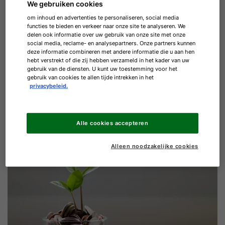
We gebruiken cookies
02.
De voordelen van
om inhoud en advertenties te personaliseren, social media
functies te bieden en verkeer naar onze site te analyseren. We
centrale ventilatie
delen ook informatie over uw gebruik van onze site met onze
social media, reclame- en analysepartners. Onze partners kunnen
deze informatie combineren met andere informatie die u aan hen
hebt verstrekt of die zij hebben verzameld in het kader van uw
Een moderne centrale woonhuisventilatie zorgt voor
gebruik van de diensten. U kunt uw toestemming voor het
gebruik van cookies te allen tijde intrekken in het
verse lucht in alle ruimten, zonder warmte te
privacybeleid.
verspillen. Met een dergelijke installatie profiteert u
bovendien van de volgende overige voordelen.
Alle cookies accepteren
Alleen noodzakelijke cookies