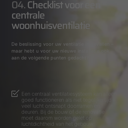
04.
Checklist voor een
centrale
woonhuisventilatie
De beslissing voor uw ventilatie is gevallen –
maar hebt u voor uw nieuwe installatie ook
aan de volgende punten gedacht?
Een centraal ventilatiesysteem kan alleen
goed functioneren als niet tegelijkertijd
veel lucht ontsnapt doorramen en
deuren. Bij de bouw of de renovatie
moet daarom worden gelet op
luchtdichtheid van het gebouw.