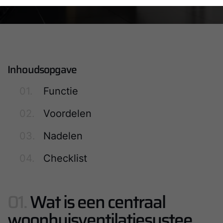
Inhoudsopgave
01.
Functie
02.
Voordelen
03.
Nadelen
04.
Checklist
01.
Wat is een centraal
woonhuisventilatiesystee