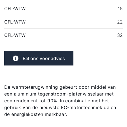
Hallo!
CFL-WTW
15
Hoe kunnen wij u helpen?
CFL-WTW
22
Contact met het team
CFL-WTW
32
Contactformulier
Bel ons voor advies
Mail de WOLF Service
Adresgegevens
De warmteterugwinning gebeurt door middel van
een aluminium tegenstroom-platenwisselaar met
Ook interessant?
een rendement tot 90%. In combinatie met het
gebruik van de nieuwste EC-motortechniek dalen
de energiekosten merkbaar.
Downloads
Service App