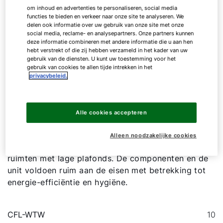
om inhoud en advertenties te personaliseren, social media
functies te bieden en verkeer naar onze site te analyseren. We
delen ook informatie over uw gebruik van onze site met onze
social media, reclame- en analysepartners. Onze partners kunnen
deze informatie combineren met andere informatie die u aan hen
hebt verstrekt of die zij hebben verzameld in het kader van uw
gebruik van de diensten. U kunt uw toestemming voor het
CFL-WTW
gebruik van cookies te allen tijde intrekken in het
privacybeleid.
Plafond WTW-unit
Alle cookies accepteren
De CFL units zijn door de compacte afmetingen
Alleen noodzakelijke cookies
makkelijk te monteren en ideaal voor gebruik in
ruimten met lage plafonds. De componenten en de
unit voldoen ruim aan de eisen met betrekking tot
energie-efficiëntie en hygiëne.
CFL-WTW
10