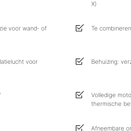
X)
ezie voor wand- of
Te combinere
latielucht voor
Behuizing: verz
“
Volledige moto
thermische b
Afneembare om