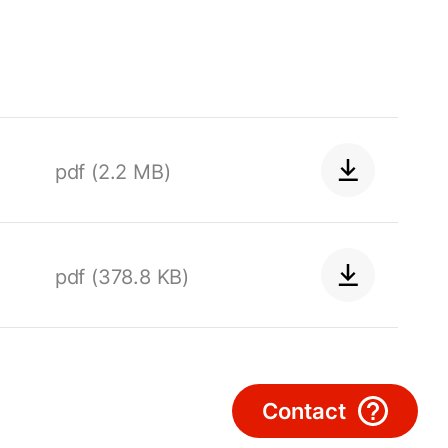
Hallo!
Hoe kunnen wij u helpen?
Contact met het team
pdf (2.2 MB)
Contactformulier
Mail de WOLF Service
pdf (378.8 KB)
Adresgegevens
Ook interessant?
Contact