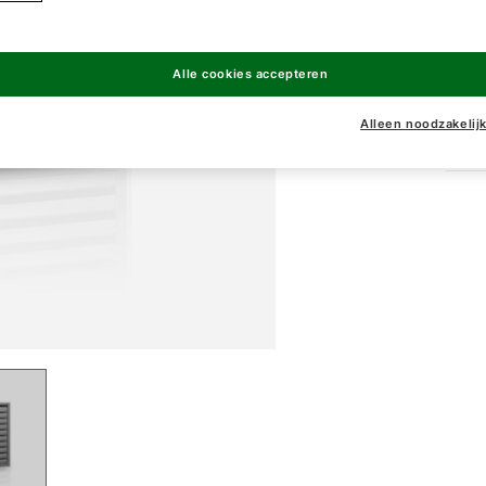
LH-
Alle cookies accepteren
LH-
Alleen noodzakelij
LH-