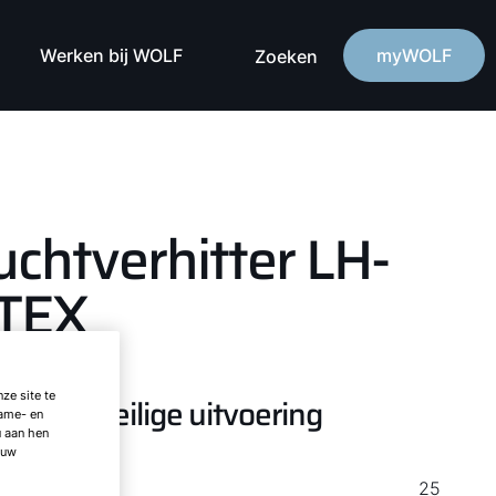
Werken bij WOLF
myWOLF
Zoeken
uchtverhitter LH-
TEX
ze site te
explosieveilige uitvoering
lame- en
u aan hen
 uw
ATEX
25