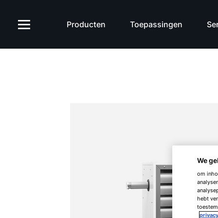
Producten
Toepassingen
Ser
We ge
om inhou
analyser
analysep
hebt ver
toestemm
privacy