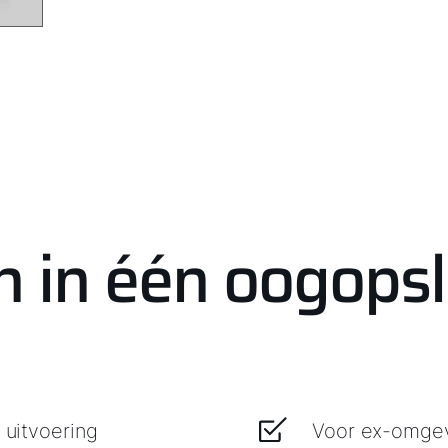
n in één oogops
 uitvoering
Voor ex-omgevi