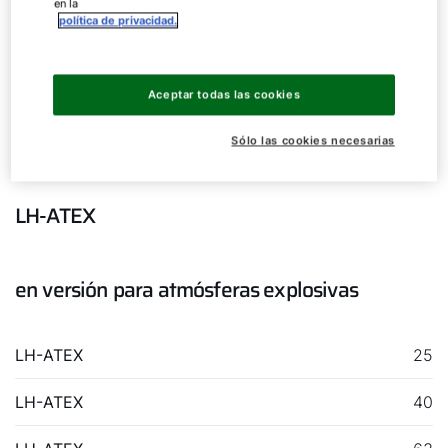
en la
política de privacidad.
Aceptar todas las cookies
¡Hola!
Aerotermo
Sólo las cookies necesarias
¿Cómo podemos ayudarte?
LH-ATEX
Servicio al cliente
en versión para atmósferas explosivas
Herramientas
LH-ATEX
25
Important Links
LH-ATEX
40
Descargas