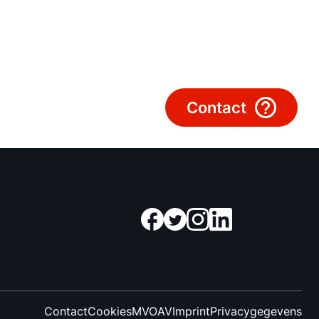
Mail de WOLF Service
Adresgegevens
Ook interessant?
Contact
Downloads
Service App
Contact
Cookies
MVO
AV
Imprint
Privacygegevens