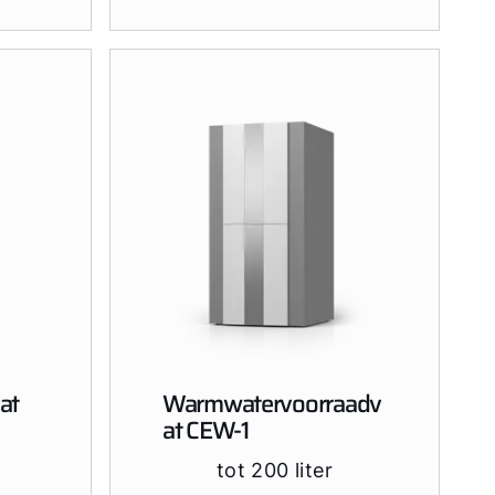
at
Warmwatervoorraadv
at CEW-1
r
tot 200 liter