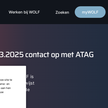
Werken bij WOLF
myWOLF
Zoeken
3.2025 contact op met ATAG
men van WOLF is
ze site te
e knop verwijst
lame- en
u aan hen
t u nog wel de
 uw