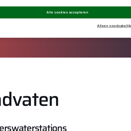
Naar ATAG Verwarming
Alle cookies accepteren
Alleen noodzakelij
advaten
verswaterstations