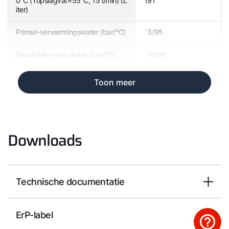
0°C (Topslagvat=55°C, 15 l/min) (L
191
iter)
Primair-verwarmingswater (bar/°C)
´3/95
Secundair-warm water (bar/°C)
`10/95
Toon meer
Downloads
Technische documentatie
ErP-label