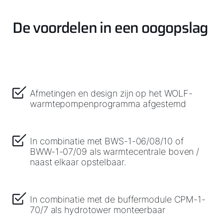
De voordelen in een oogopslag
Hallo!
Hoe kunnen wij u helpen?
Afmetingen en design zijn op het WOLF-
warmtepompenprogramma afgestemd
Contact met het team
In combinatie met BWS-1-06/08/10 of
Contactformulier
BWW-1-07/09 als warmtecentrale boven /
naast elkaar opstelbaar.
Mail de WOLF Service
In combinatie met de buffermodule CPM-1-
Adresgegevens
70/7 als hydrotower monteerbaar